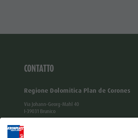
CONTATTO
Regione Dolomitica Plan de Corones
Via Johann-Georg-Mahl 40
I-39031 Brunico
+39 0474 431580
info@kronplatz.com