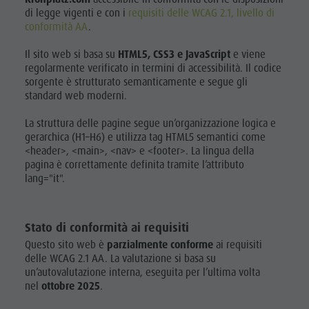
Parchi naturali
di legge vigenti e con i
requisiti delle WCAG 2.1, livello di
DOLOMITI
Shopping
conformità AA
.
UNESCO
La Val Pusteria
Benessere
Alto Adige
Il sito web si basa su
HTML5, CSS3 e JavaScript
e viene
ATTRAZIONI
Parchi
regolarmente verificato in termini di accessibilità. Il codice
Dolasilla Saga
sorgente è strutturato semanticamente e segue gli
FAMIGLIA &
naturali
Eventi
standard web moderni.
BAMBINI
La Val
Guide A-Z
La struttura delle pagine segue un’organizzazione logica e
EVENTI
Pusteria
gerarchica (H1–H6) e utilizza tag HTML5 semantici come
<header>, <main>, <nav> e <footer>. La lingua della
Alto Adige
pagina è correttamente definita tramite l’attributo
lang="it".
Dolasilla
Saga
Stato di conformità ai requisiti
Eventi
Questo sito web è
parzialmente conforme
ai requisiti
Guide A-Z
delle WCAG 2.1 AA. La valutazione si basa su
un’autovalutazione interna, eseguita per l’ultima volta
nel
ottobre 2025
.