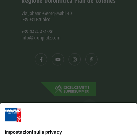
Regione Dolomitica Plan de Corones
Via Johann-Georg-Mahl 40
I-39031 Brunico
+39 0474 431580
info@kronplatz.com