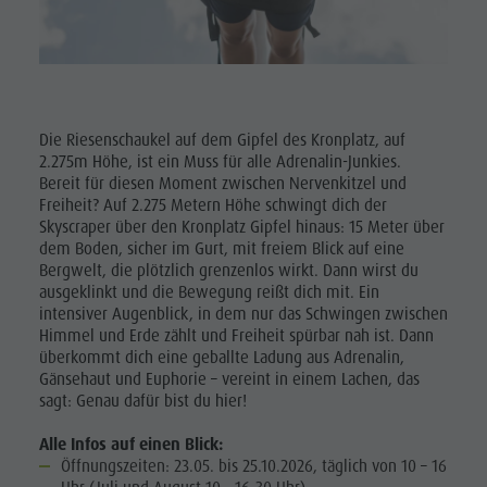
Corones
Lumen
Museum
Concordia
Die Riesenschaukel auf dem Gipfel des Kronplatz, auf
2.275m Höhe, ist ein Muss für alle Adrenalin-Junkies.
2000
Bereit für diesen Moment zwischen Nervenkitzel und
Freiheit? Auf 2.275 Metern Höhe schwingt dich der
Paragleiten
Skyscraper über den Kronplatz Gipfel hinaus: 15 Meter über
&
dem Boden, sicher im Gurt, mit freiem Blick auf eine
Bergwelt, die plötzlich grenzenlos wirkt. Dann wirst du
Tandemfliegen
ausgeklinkt und die Bewegung reißt dich mit. Ein
intensiver Augenblick, in dem nur das Schwingen zwischen
Helikopterflug
Himmel und Erde zählt und Freiheit spürbar nah ist. Dann
überkommt dich eine geballte Ladung aus Adrenalin,
Skyscraper
Gänsehaut und Euphorie – vereint in einem Lachen, das
Zip-Line
sagt: Genau dafür bist du hier!
Alle Infos auf einen Blick:
Öffnungszeiten: 23.05. bis 25.10.2026, täglich von 10 – 16