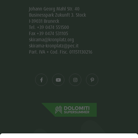
Johann Georg Mahl Str. 40
Businesspark Zukunft 3. Stock
I-39031 Bruneck
Tel. +39 0474 551500
Fax +39 0474 531105
skirama@kronplatz.org
skirama-kronplatz@pec.it
Part. IVA + Cod. Fisc. 01151130216