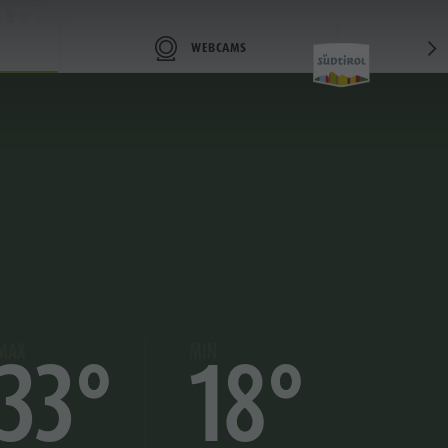
ATZ
WEBCAMS
Tickets &
Preise
Preise
MAX
MIN
33°
18°
Online Shop
Ticketverkaufsstellen