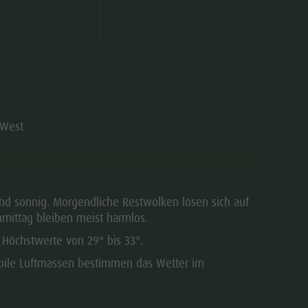
Betriebszeiten
Verkaufsbedingungen
Dolomiti Supersummer
Verhaltensregeln
 West
end sonnig. Morgendliche Restwolken lösen sich auf
mittag bleiben meist harmlos.
 Höchstwerte von 29° bis 33°.
abile Luftmassen bestimmen das Wetter im