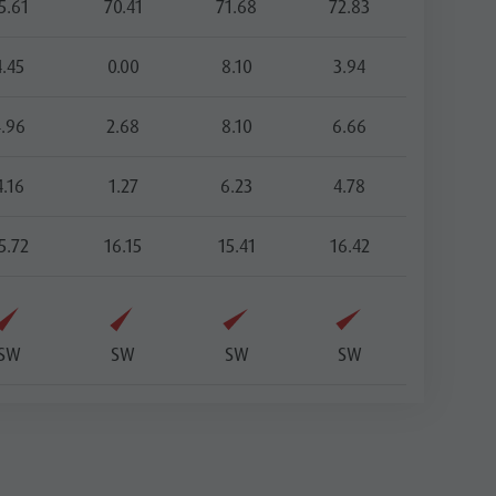
5.61
70.41
71.68
72.83
4.45
0.00
8.10
3.94
4.96
2.68
8.10
6.66
4.16
1.27
6.23
4.78
5.72
16.15
15.41
16.42
SW
SW
SW
SW