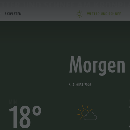
TTER UND SCHNEE AM KRONPL
SKIPISTEN
WETTER UND SCHNEE
AKTIVITÄTEN
SERVICE & INFO
Morgen
ISRECHNER
INE SHOP
8. AUGUST 2026
MIN
18°