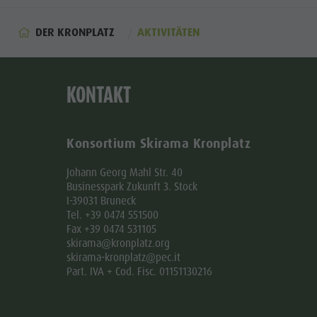
Corones
DER KRONPLATZ
AKTIVITÄTEN
Lumen
Museum
Concordia
KONTAKT
2000
Paragleiten
Konsortium Skirama Kronplatz
&
Johann Georg Mahl Str. 40
Tandemfliegen
Businesspark Zukunft 3. Stock
I-39031 Bruneck
Helikopterflug
Tel. +39 0474 551500
Fax +39 0474 531105
Skyscraper
skirama@kronplatz.org
Zip-Line
skirama-kronplatz@pec.it
Part. IVA + Cod. Fisc. 01151130216