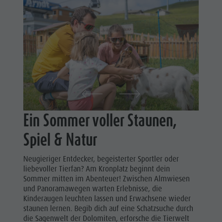
Corones
Lumen
Museum
Concordia
2000
Paragleiten
&
Ein Sommer voller Staunen,
Tandemfliegen
Spiel & Natur
Helikopterflug
Neugieriger Entdecker, begeisterter Sportler oder
Skyscraper
liebevoller Tierfan? Am Kronplatz beginnt dein
Sommer mitten im Abenteuer! Zwischen Almwiesen
Zip-Line
und Panoramawegen warten Erlebnisse, die
Kinderaugen leuchten lassen und Erwachsene wieder
staunen lernen. Begib dich auf eine Schatzsuche durch
die Sagenwelt der Dolomiten, erforsche die Tierwelt