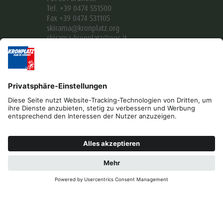
Tel. +39 0474 551500
Fax +39 0474 531105
skirama@kronplatz.org
skirama-kronplatz@pec.it
Part. IVA + Cod. Fisc. 01151130216