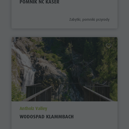
POMNIK NC KASER
aria.poi_category_prefix
Zabytki, pomniki przyrody
aria.poi_location_prefix
Antholz Valley
WODOSPAD KLAMMBACH