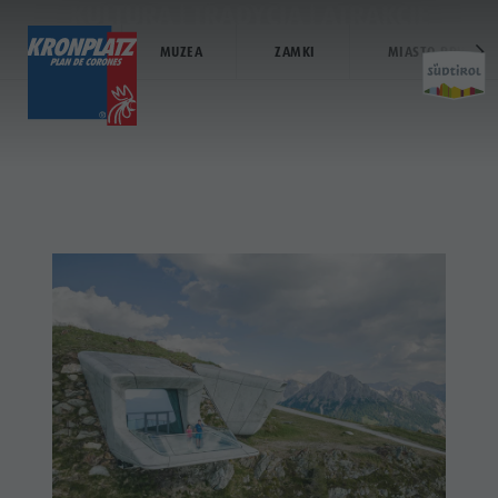
KULTURA | TRADYCJA | ATRAKCJE
KULTURA
MUZEA
ZAMKI
MIASTO BRUNECK
ODKRYJ
AKTYWNOŚCI
PLANUJ I REZE
Miejscowości wypoczynkowe
Wędrówki
Dojazd
Odkryj
Dolomity UNESCO
Der Kronplatz
Oferty
Atrakcje
Jazda na rowerze
Mobilność na miejscu
Rodzina i dzieci
Wspinaczka
Zamów katalogi
Kultura
Wydarzenia
Paralotniarstwo i loty tandemowe
Kontakt
Atrakcje
Kultura
Więcej atrakcji
Kamery online
Bary i
Atrakcje
Programy wakacyjne
Pogoda
restauracje
Bary i restauracje
Kronplatz Doctor Service
Cook the
MIEJSCOWOŚCI
Cook the Mountain
Mountain
WYPOCZYNKOWE