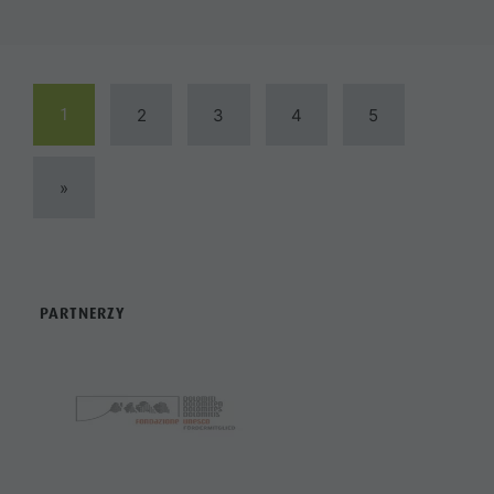
1
2
3
4
5
»
PARTNERZY