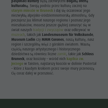
pasjonaci kultury
będą zachwyceni
bogatą ofertą
kulturalną
. Swoją podróż przez kulturę zacznij na
starym mieście w Bruneck
i daj się oczarować jego
niezwykłą alpejsko-śródziemnomorską atmosferą. Gdy
poczujesz już klimat naszego regionu i poznasz jego
mieszkańców, możesz jeszcze głębiej zanurzyć się w
świat naszych
tradycji i zwyczajów
oraz odkrywać w
muzeach
, takich jak
Landesmuseum für Volkskunde
,
Museum Ladin
czy
MMM Corones
, naszą kulturę, nasz
region i szczególną więź z górskim światem. Ważną
częścią naszego artystycznego i historycznego
dziedzictwa są również liczne
zamki
, takie jak
Schloss
Bruneck
, oraz kościoły – wśród nich
kaplica św.
Jerzego
w Taisten, najstarszy kościół w dolinie Pustertal
– które z każdym krokiem przez swoje mury przenoszą
Cię coraz dalej w przeszłość.