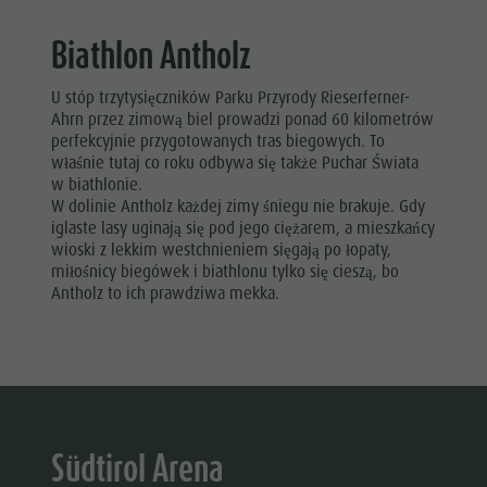
Parki przyrody
Paralotniarstwo
Biathlon Antholz
Pustertal
i loty
Południowy Tyrol
U stóp trzytysięczników Parku Przyrody Rieserferner-
tandemowe
Wydarzenia
Ahrn przez zimową biel prowadzi ponad 60 kilometrów
Więcej
perfekcyjnie przygotowanych tras biegowych. To
Przewodnik A-Z
właśnie tutaj co roku odbywa się także Puchar Świata
atrakcji
w biathlonie.
W dolinie Antholz każdej zimy śniegu nie brakuje. Gdy
Programy
iglaste lasy uginają się pod jego ciężarem, a mieszkańcy
wakacyjne
wioski z lekkim westchnieniem sięgają po łopaty,
miłośnicy biegówek i biathlonu tylko się cieszą, bo
Antholz to ich prawdziwa mekka.
Südtirol Arena