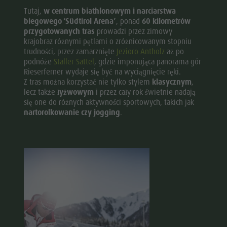
Tutaj,
w centrum biathlonowym i narciarstwa
biegowego ‘Südtirol Arena’
, ponad
60 kilometrów
przygotowanych tras
prowadzi przez zimowy
krajobraz różnymi pętlami o zróżnicowanym stopniu
trudności, przez zamarznięte
Jezioro Antholz
aż po
podnóże
Staller Sattel
, gdzie imponująca panorama gór
Rieserferner wydaje się być na wyciągnięcie ręki.
Z tras można korzystać nie tylko stylem
klasycznym
,
lecz także
łyżwowym
i przez cały rok świetnie nadają
się one do różnych aktywności sportowych, takich jak
nartorolkowanie czy jogging
.