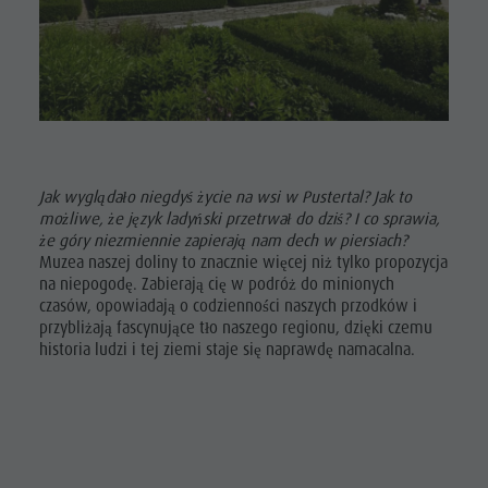
Zakupy
Zakupy
DOLOMITY
Wellness
UNESCO
Wellness
Parki przyrody
Parki
ATRAKCJE
Pustertal
przyrody
RODZINA I
Południowy Tyrol
DZIECI
Pustertal
Wydarzenia
Jak wyglądało niegdyś życie na wsi w Pustertal? Jak to
WYDARZENIA
Południowy
możliwe, że język ladyński przetrwał do dziś? I co sprawia,
Przewodnik A-Z
że góry niezmiennie zapierają nam dech w piersiach?
Tyrol
Muzea naszej doliny to znacznie więcej niż tylko propozycja
na niepogodę. Zabierają cię w podróż do minionych
Wydarzenia
czasów, opowiadają o codzienności naszych przodków i
Przewodnik
przybliżają fascynujące tło naszego regionu, dzięki czemu
historia ludzi i tej ziemi staje się naprawdę namacalna.
A-Z