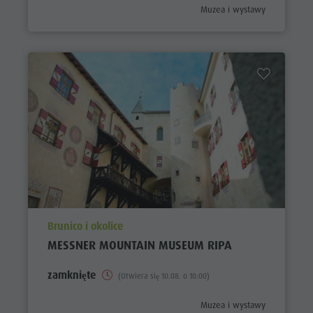
aria.poi_category_prefix
Muzea i wystawy
aria.poi_location_prefix
Brunico i okolice
MESSNER MOUNTAIN MUSEUM RIPA
zamknięte
(Otwiera się 10.08. o 10:00)
aria.poi_category_prefix
Muzea i wystawy