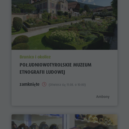
aria.poi_location_prefix
Brunico i okolice
POŁUDNIOWOTYROLSKIE MUZEUM
ETNOGRAFII LUDOWEJ
zamknięte
(Otwiera się 11.08. o 10:00)
aria.poi_category_pre
Ambony