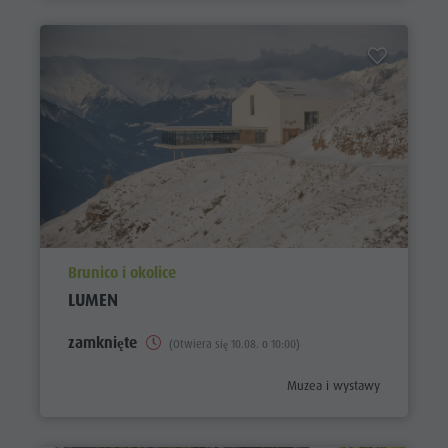
aria.poi_location_prefix
Brunico i okolice
LUMEN
zamknięte
(Otwiera się 10.08. o 10:00)
aria.poi_category_prefix
Muzea i wystawy