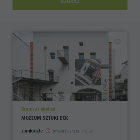
SZUKAJ
aria.poi_location_prefix
Brunico i okolice
MUZEUM SZTUKI ECK
zamknięte
(Otwiera się 12.08. o 10:00)