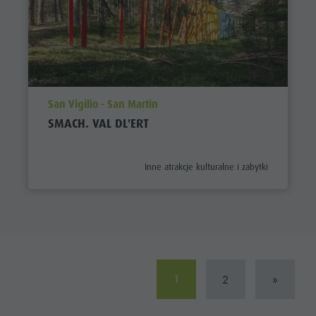
aria.poi_location_prefix
San Vigilio - San Martin
SMACH. VAL DL'ERT
aria.poi_category_prefix
Inne atrakcje kulturalne i zabytki
1
2
»