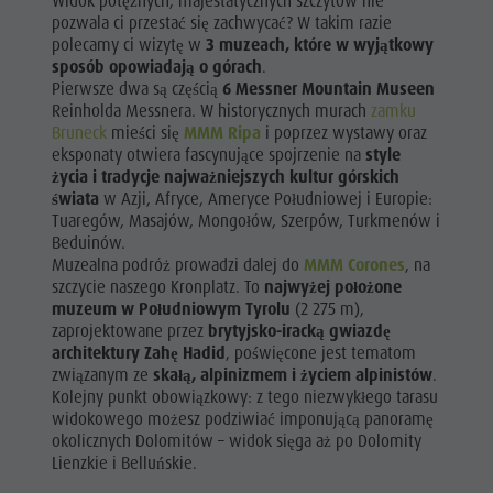
Widok potężnych, majestatycznych szczytów nie
pozwala ci przestać się zachwycać? W takim razie
polecamy ci wizytę w
3 muzeach, które w wyjątkowy
sposób opowiadają o górach
.
Pierwsze dwa są częścią
6 Messner Mountain Museen
Reinholda Messnera. W historycznych murach
zamku
Bruneck
mieści się
MMM Ripa
i poprzez wystawy oraz
eksponaty otwiera fascynujące spojrzenie na
style
życia i tradycje najważniejszych kultur górskich
świata
w Azji, Afryce, Ameryce Południowej i Europie:
Tuaregów, Masajów, Mongołów, Szerpów, Turkmenów i
Beduinów.
Muzealna podróż prowadzi dalej do
MMM Corones
, na
szczycie naszego Kronplatz. To
najwyżej położone
muzeum w Południowym Tyrolu
(2 275 m),
zaprojektowane przez
brytyjsko-iracką gwiazdę
architektury Zahę Hadid
, poświęcone jest tematom
związanym ze
skałą, alpinizmem i życiem alpinistów
.
Kolejny punkt obowiązkowy: z tego niezwykłego tarasu
widokowego możesz podziwiać imponującą panoramę
okolicznych Dolomitów – widok sięga aż po Dolomity
Lienzkie i Belluńskie.