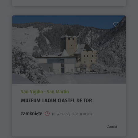
aria.poi_location_prefix
San Vigilio - San Martin
MUZEUM LADIN CIASTEL DE TOR
zamknięte
(Otwiera się 11.08. o 10:00)
aria.poi_category_
Zamki