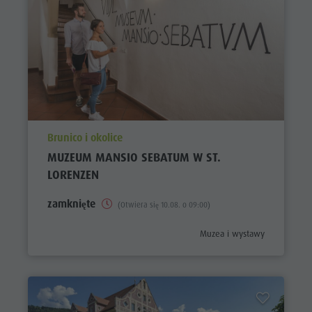
aria.poi_location_prefix
Brunico i okolice
MUZEUM MANSIO SEBATUM W ST.
LORENZEN
zamknięte
(Otwiera się 10.08. o 09:00)
aria.poi_category_prefix
Muzea i wystawy