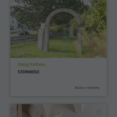
aria.poi_location_prefix
Olang/Valdaora
STEINMEILE
aria.poi_category_prefix
Muzea i wystawy