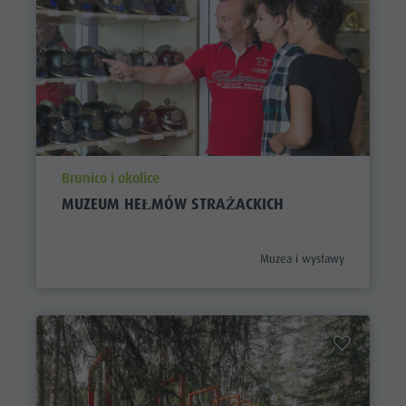
aria.poi_location_prefix
Brunico i okolice
MUZEUM HEŁMÓW STRAŻACKICH
aria.poi_category_prefix
Muzea i wystawy