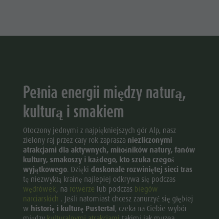
Pełnia energii między naturą,
kulturą i smakiem
Otoczony jednymi z najpiękniejszych gór Alp, nasz
zielony raj przez cały rok zaprasza
niezliczonymi
atrakcjami dla aktywnych, miłośników natury, fanów
kultury, smakoszy i każdego, kto szuka czegoś
wyjątkowego
. Dzięki
doskonale rozwiniętej sieci tras
tę niezwykłą krainę najlepiej odkrywa się podczas
wędrówek
, na
rowerze
lub podczas
biegów
narciarskich
. Jeśli natomiast chcesz zanurzyć się głębiej
w
historię i kulturę Pustertal
, czeka na Ciebie wybór
między
kulturalnymi atrakcjami
takimi jak muzea,