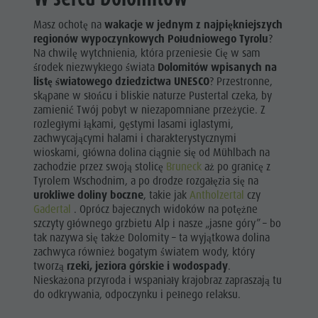
Parki przyrody
Zakupy
DOLOMITY
Masz ochotę na
wakacje w jednym z najpiękniejszych
Pustertal
UNESCO
regionów wypoczynkowych Południowego Tyrolu
?
Wellness
Południowy Tyrol
Na chwilę wytchnienia, która przeniesie Cię w sam
Parki
ATRAKCJE
środek niezwykłego świata
Dolomitów wpisanych na
Wydarzenia
listę światowego dziedzictwa UNESCO
? Przestronne,
przyrody
Przewodnik A-Z
RODZINA I
skąpane w słońcu i bliskie naturze Pustertal czeka, by
DZIECI
zamienić Twój pobyt w niezapomniane przeżycie. Z
Pustertal
rozległymi łąkami, gęstymi lasami iglastymi,
WYDARZENIA
Południowy
zachwycającymi halami i charakterystycznymi
wioskami, główna dolina ciągnie się od Mühlbach na
Tyrol
zachodzie przez swoją stolicę
Bruneck
aż po granicę z
Tyrolem Wschodnim, a po drodze rozgałęzia się na
Wydarzenia
urokliwe doliny boczne
, takie jak
Antholzertal
czy
Gadertal
. Oprócz bajecznych widoków na potężne
Przewodnik
szczyty głównego grzbietu Alp i nasze „jasne góry” – bo
A-Z
tak nazywa się także Dolomity – ta wyjątkowa dolina
zachwyca również bogatym światem wody, który
tworzą
rzeki, jeziora górskie i wodospady
.
Nieskażona przyroda i wspaniały krajobraz zapraszają tu
do odkrywania, odpoczynku i pełnego relaksu.