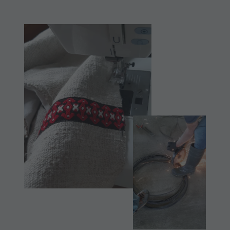
Corones
Lumen
Museum
Concordia
2000
Paragleiten
&
Tandemfliegen
Helikopterflug
Skyscraper
Zip-Line