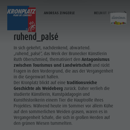
RUTH OBERSCHMIED
VIA ARTIS
ANDREAS ZINGERLE
HELMUT PIZZININI
TICKETS & PREISE
AUFSTIEGSANLAGEN
ruhend_palsé
Der Kronplatz
Betriebszeiten
Kronplatz Bike Park
Hütten & Restaurants
In sich gekehrt, nachdenkend, abwartend.
Aktivit
Preise
Der Berg
Wandern
Weitere Events
„ruhend_palsé“, das Werk der Brunecker Künstlerin
Online Shop
Aufstiegsanlagen
Familie & Kinder
Merchandise
Ruth Oberschmied, thematisiert den
Antagonismus
zwischen Tourismus und Landwirtschaft
und rückt
Ticketverkaufsstellen
Nachtskilauf
MMM Corones
Nachhaltigkeit
KRONPLATZ
Fragen in den Vordergrund, die aus der Vergangenheit
Betriebszeiten
Neuheiten 2026/27
Lumen Museum
BIKE PARK
in die Gegenwart hallen.
Kronplatz
Der Kronplatz blickt auf eine
traditionsreiche
Verkaufsbedingungen
Concordia 2000
FAMILIE &
Bike Park
Geschichte als Weideberg
zurück. Daher verlieh die
Dolomiti Supersummer
Paragleiten & Tandemfliegen
KINDER
studierte Künstlerin, Kunstpädagogin und
Wandern
Kunsthistorikerin einem Tier die Hauptrolle ihres
Verhaltensregeln
Helikopterflug
MMM
Projektes: Während heute im Sommer vor allem Kühe
Familie &
Skyscraper
CORONES
auf den sommerlichen Weiden grasen, waren es in
Kinder
Zip-Line
Vergangenheit Schafe, die sich in großen Herden auf
WANDERN
den grünen Wiesen tummelten.
MMM