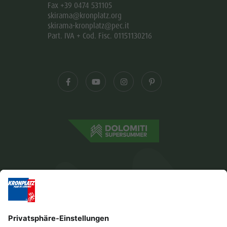
Fax +39 0474 531105
skirama@kronplatz.org
skirama-kronplatz@pec.it
Part. IVA + Cod. Fisc. 01151130216