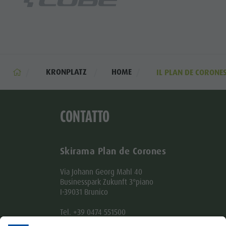
KRONPLATZ
HOME
IL PLAN DE CORONE
CONTATTO
Skirama Plan de Corones
Via Johann Georg Mahl 40
Businesspark Zukunft 3°piano
I-39031 Brunico
Tel. +39 0474 551500
Fax +39 0474 531105