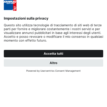
skirama@kronplatz.org
skirama-kronplatz@pec.it
Part. IVA + Cod. Fisc. 01151130216