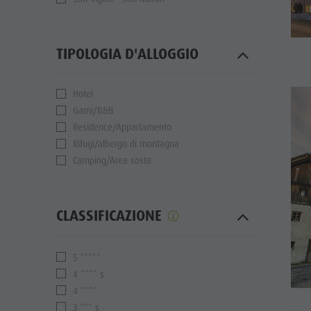
TIPOLOGIA D'ALLOGGIO
Hotel
Garni/B&B
Residence/Appartamento
Rifugi/albergo di montagna
Camping/Area sosta
CLASSIFICAZIONE
5 *****
4 **** s
4 ****
3 *** s