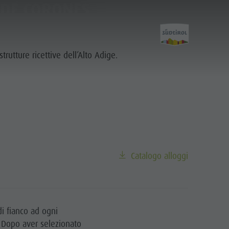
 DE CORONES
strutture ricettive dell’Alto Adige.
Pianifica &
Prenota
Catalogo alloggi
Come arrivare
Offerte
Mobilità locale
di fianco ad ogni
. Dopo aver selezionato