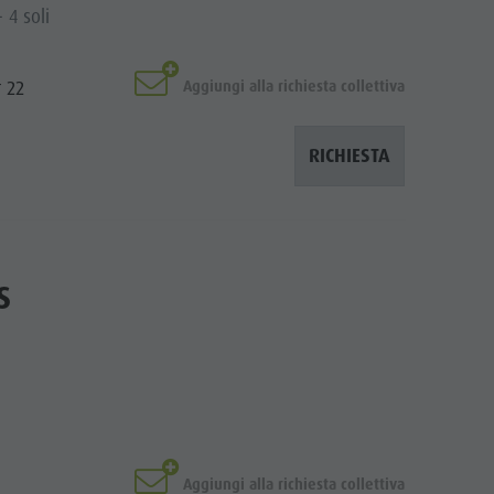
 4 soli
r 22
Aggiungi alla richiesta collettiva
RICHIESTA
S
Aggiungi alla richiesta collettiva