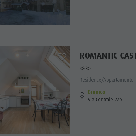
ROMANTIC CAST
aria.add_to_watchlist
Residence/Appartamento -
Brunico
Via Centrale 27b