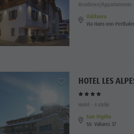
Residence/Appartamento -
Valdaora
Via Hans-von-Perthale
HOTEL LES ALPE
aria.add_to_watchlist
Hotel - 4 stelle
San Vigilio
Str. Valiares 37