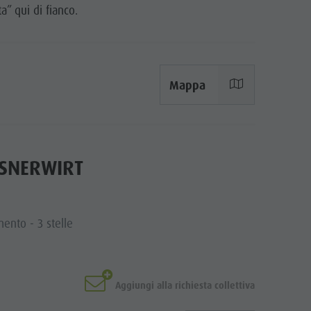
Richiesta cataloghi
a” qui di fianco.
Contatto
Webcam
Meteo
Mappa
Kronplatz Doctor Service
SSNERWIRT
ento - 3 stelle
Aggiungi alla richiesta collettiva