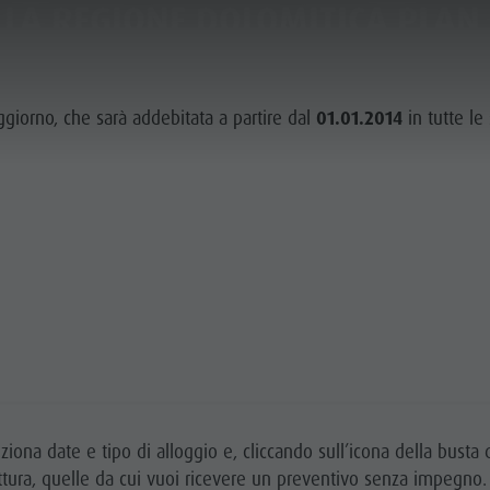
LLA REGIONE DOLOMITICA PLAN
ICA & PRENOTA
IL PLAN DE CORONES
oggiorno, che sarà addebitata a partire dal
01.01.2014
in tutte le 
OTA VACANZA
E ARRIVARE
S PLAN DE CORONES
ziona date e tipo di alloggio e, cliccando sull’icona della busta 
ttura, quelle da cui vuoi ricevere un preventivo senza impegno