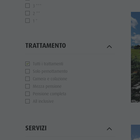
3 ***
2 **
1 *
TRATTAMENTO
Tutti i trattamenti
Solo pernottamento
Camera e colazione
Mezza pensione
Pensione completa
All inclusive
SERVIZI