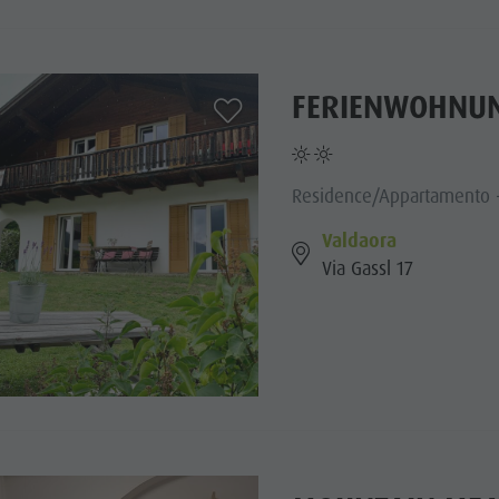
FERIENWOHNUN
aria.add_to_watchlist
Residence/Appartamento -
Valdaora
Via Gassl 17