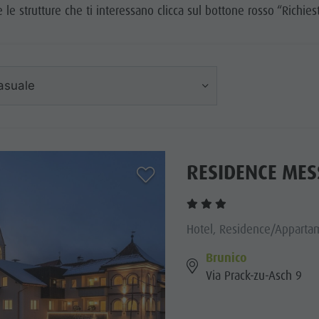
e le strutture che ti interessano clicca sul bottone rosso “Richiest
asuale
RESIDENCE ME
aria.add_to_watchlist
Hotel, Residence/Appartam
Brunico
Via Prack-zu-Asch 9