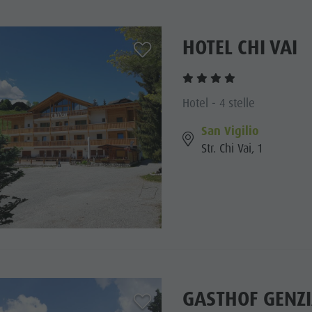
HOTEL CHI VAI
aria.add_to_watchlist
Hotel - 4 stelle
San Vigilio
Str. Chi Vai, 1
GASTHOF GENZ
aria.add_to_watchlist