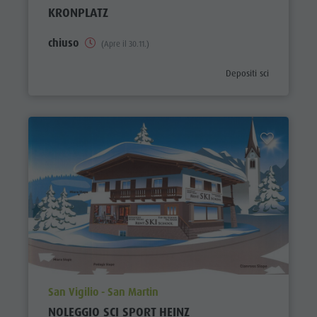
KRONPLATZ
chiuso
(Apre il 30.11.)
aria.poi_category_prefix
Depositi sci
aria.poi_location_prefix
San Vigilio - San Martin
NOLEGGIO SCI SPORT HEINZ