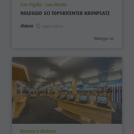
aria.poi_location_prefix
San Vigilio - San Martin
NOLEGGIO SCI TOPSKICENTER KRONPLATZ
chiuso
(Apre il 30.11.)
aria.poi_category_prefix
Noleggio sci
aria.poi_location_prefix
Brunico e dintorni