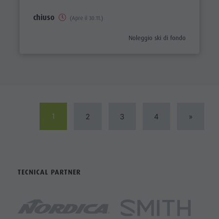
chiuso
(Apre il 30.11.)
aria.poi_category_prefix
Noleggio ski di fondo
1
2
3
4
»
TECNICAL PARTNER