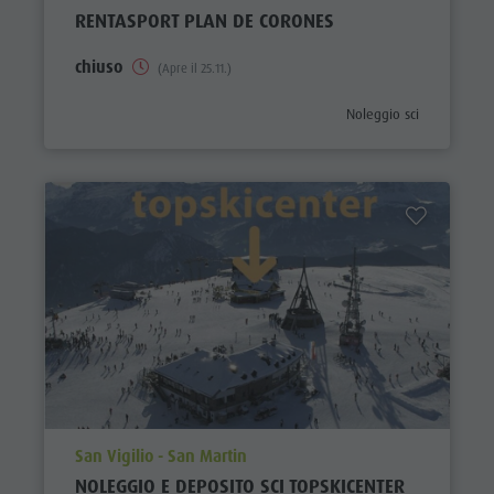
RENTASPORT PLAN DE CORONES
chiuso
(Apre il 25.11.)
aria.poi_category_prefix
Noleggio sci
aria.poi_location_prefix
San Vigilio - San Martin
NOLEGGIO E DEPOSITO SCI TOPSKICENTER