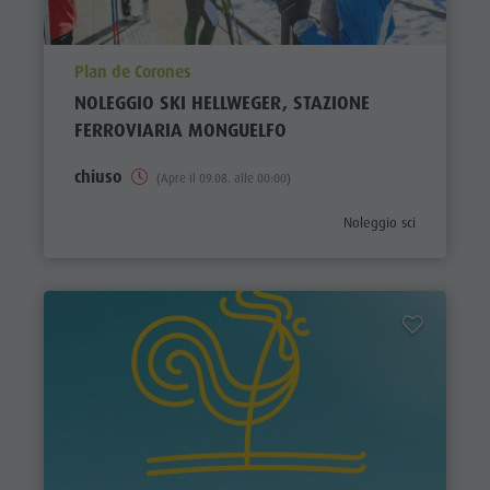
aria.poi_location_prefix
Plan de Corones
NOLEGGIO SKI HELLWEGER, STAZIONE
FERROVIARIA MONGUELFO
chiuso
(Apre il 09.08. alle 00:00)
aria.poi_category_prefix
Noleggio sci