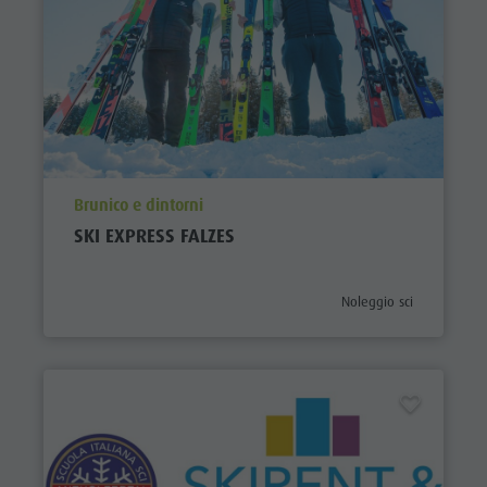
aria.poi_location_prefix
Brunico e dintorni
SKI EXPRESS FALZES
aria.poi_category_prefix
Noleggio sci