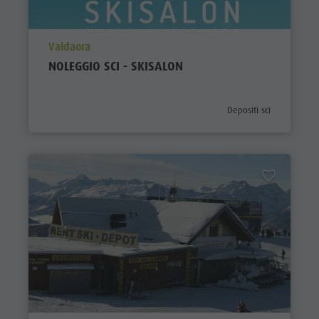
aria.poi_location_prefix
Valdaora
NOLEGGIO SCI - SKISALON
aria.poi_category_prefix
Depositi sci