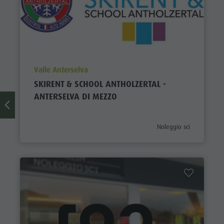
aria.poi_location_prefix
Valle Anterselva
SKIRENT & SCHOOL ANTHOLZERTAL -
ANTERSELVA DI MEZZO
aria.poi_category_prefix
Noleggio sci