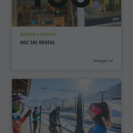
aria.poi_location_prefix
Brunico e dintorni
ROC SKI RENTAL
aria.poi_category_prefix
Noleggio sci