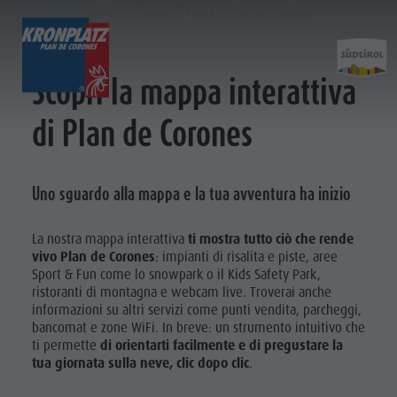
MAPPE DELLE PISTE
BIGLIETTI & PREZZI
IMPIANTI
ATTIVIT
Scopri la mappa interattiva
di Plan de Corones
Calcolatore prezzi
Impianti di risalita
Kronplatz Bike Park
Altri eventi
Impiant
Online Shop
Novità 2026/27
Escursioni
Ristoranti & rifugi
Prezzi
Famiglia & Bambini
Sostenibilità
Uno sguardo alla mappa e la tua avventura ha inizio
Online Shop
Skyscraper
Merchandise
Punti vendita ticket
MMM Corones
Impianti di
La nostra mappa interattiva
ti mostra tutto ciò che rende
Orari di esercizio
Concordia 2000
vivo Plan de Corones
: impianti di risalita e piste, aree
risalita
Sport & Fun come lo snowpark o il Kids Safety Park,
Condizioni di vendita
Parapendio & Voli tandem
ristoranti di montagna e webcam live. Troverai anche
Novità
Dolomiti Supersummer
Voli in elicottero
informazioni su altri servizi come punti vendita, parcheggi,
2026/27
bancomat e zone WiFi. In breve: un strumento intuitivo che
Regole di comportamento
Zip-Line
ti permette
di orientarti facilmente e di pregustare la
tua giornata sulla neve, clic dopo clic
.