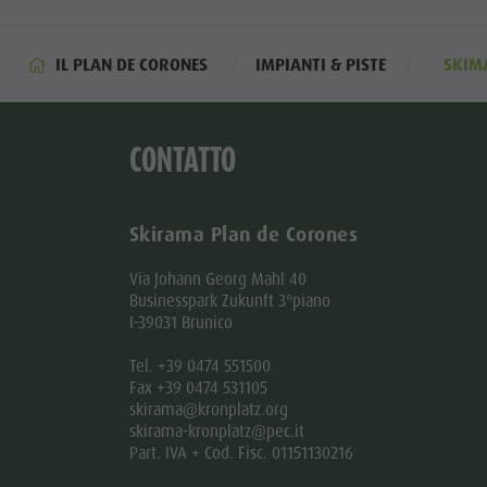
IL PLAN DE CORONES
IMPIANTI & PISTE
SKIM
CONTATTO
Skirama Plan de Corones
Via Johann Georg Mahl 40
Businesspark Zukunft 3°piano
I-39031 Brunico
Tel. +39 0474 551500
Fax +39 0474 531105
skirama@kronplatz.org
skirama-kronplatz@pec.it
Part. IVA + Cod. Fisc. 01151130216