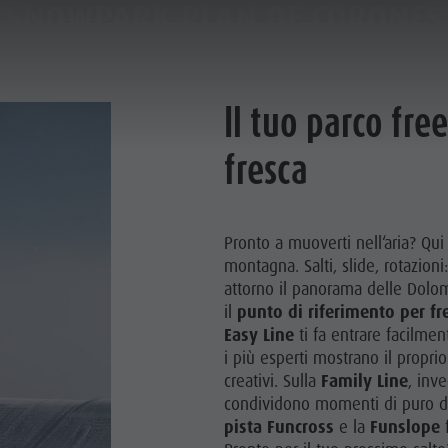
SNOWPARK PLAN DE CORONES
ATTIVITÀ
SERVICE & INFO
Il tuo parco fre
fresca
Pronto a muoverti nell‘aria? Qui 
montagna. Salti, slide, rotazioni:
attorno il panorama delle Dolom
il
punto di riferimento per fre
Easy Line
ti fa entrare facilmen
i più esperti mostrano il proprio 
creativi. Sulla
Family Line
, inv
condividono momenti di puro di
pista Funcross
e la
Funslope
f