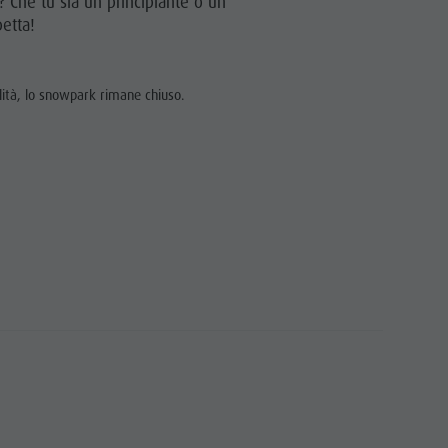
? Che tu sia un principiante o un
petta!
bilità, lo snowpark rimane chiuso.