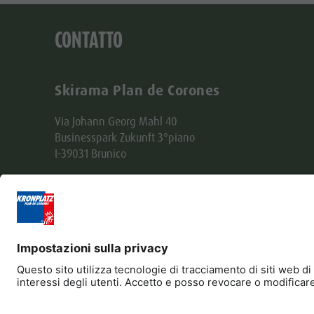
CONTATTO
Skirama Plan de Corones
Via Johann Georg Mahl 40
Businesspark Zukunft 3°piano
I-39031 Brunico
Tel. +39 0474 551500
Fax +39 0474 531105
skirama@kronplatz.org
skirama-kronplatz@pec.it
Part. IVA + Cod. Fisc. 01151130216