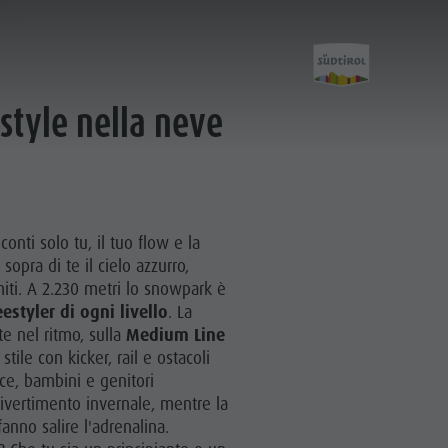
estyle nella neve
Impianti
conti solo tu, il tuo flow e la
 sopra di te il cielo azzurro,
Impianti di risalita
iti. A 2.230 metri lo snowpark è
estyler di ogni livello
. La
Novità 2026/27
te nel ritmo, sulla
Medium Line
stile con kicker, rail e ostacoli
ece, bambini e genitori
vertimento invernale, mentre la
anno salire l'adrenalina.