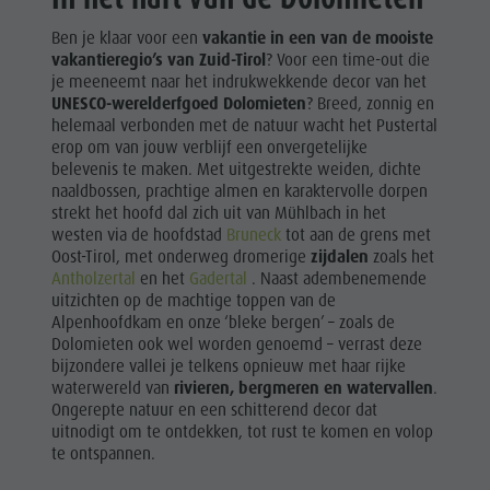
Natuurparken
UNESCO-
Shoppen
Ben je klaar voor een
vakantie in
een van de mooiste
DOLOMIETEN
Het Pustertal
vakantieregio’s van Zuid-Tirol
? Voor een time-out die
Wellness
Zuid-Tirol
je meeneemt naar het indrukwekkende decor van het
BEZIENSWAARDIGHEDEN
Natuurparken
UNESCO-werelderfgoed Dolomieten
? Breed, zonnig en
Evenementen
helemaal verbonden met de natuur wacht het Pustertal
FAMILIE &
Het
Gids A-Z
erop om van jouw verblijf een onvergetelijke
KINDEREN
belevenis te maken. Met uitgestrekte weiden, dichte
Pustertal
naaldbossen, prachtige almen en karaktervolle dorpen
EVENEMENTEN
Zuid-Tirol
strekt het hoofd dal zich uit van Mühlbach in het
westen via de hoofdstad
Bruneck
tot aan de grens met
Evenementen
Oost-Tirol, met onderweg dromerige
zijdalen
zoals het
Antholzertal
en het
Gadertal
. Naast adembenemende
Gids A-Z
uitzichten op de machtige toppen van de
Alpenhoofdkam en onze ‘bleke bergen’ – zoals de
Dolomieten ook wel worden genoemd – verrast deze
bijzondere vallei je telkens opnieuw met haar rijke
waterwereld van
rivieren, bergmeren en watervallen
.
Ongerepte natuur en een schitterend decor dat
uitnodigt om te ontdekken, tot rust te komen en volop
te ontspannen.