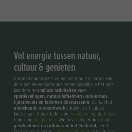
Vol energie tussen natuur,
cultuur & genieten
Omringd door misschien wel de mooiste bergen van
de Alpen verwelkomt ons groene paradijs je het hele
jaar door met
talloze activiteiten voor
sportievelingen, natuurliefhebbers, cultuurfans,
fijnproevers en iedereen daartussenin
. Dankzij het
uitstekende routenetwerk
ontdek je dit unieke
landschap het best tijdens het
wandelen
, op de
fiets
of
tijdens het
langlaufen
. Wie liever dieper duikt in de
geschiedenis en cultuur van het Pustertal
, heeft
keuze te over tussen
culturele highlights
zoals musea,