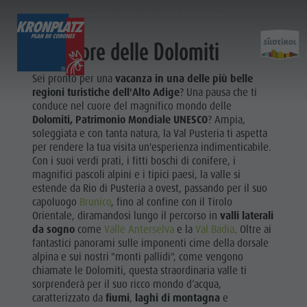
LA VAL PUSTERIA
LA VAL PUSTERIA
Nel cuore delle Dolomiti
SCOPRI
ATTIVITÀ
PIANIFICA & PRENO
Sei pronto per una
vacanza in una delle più belle
regioni turistiche dell'Alto Adige
? Una pausa che ti
Località
Escursioni
Come arrivare
conduce nel cuore del magnifico mondo delle
Scopri
Dolomiti UNESCO
Il Plan de Corones
Offerte
Dolomiti, Patrimonio Mondiale UNESCO
? Ampia,
soleggiata e con tanta natura, la Val Pusteria ti aspetta
Attrazioni
Bici
Mobilità locale
per rendere la tua visita un'esperienza indimenticabile.
Famiglia & Bambini
Arrampicare
Richiesta cataloghi
Con i suoi verdi prati, i fitti boschi di conifere, i
magnifici pascoli alpini e i tipici paesi, la valle si
Eventi
Altre attività estive
Contatto
Cultura
estende da Rio di Pusteria a ovest, passando per il suo
Cultura
Parapendio & Voli tandem
Webcam
capoluogo
Brunico
, fino al confine con il Tirolo
Attrazioni
Orientale, diramandosi lungo il percorso in
valli laterali
Attrazioni
Programmi di vacanza
Meteo
da sogno
come
Valle Anterselva
e la
Val Badia
Bar &
. Oltre ai
Bar & Ristoranti
Kronplatz Doctor Service
fantastici panorami sulle imponenti cime della dorsale
Ristoranti
alpina e sui nostri "monti pallidi", come vengono
Cook the Mountain
chiamate le Dolomiti, questa straordinaria valle ti
Cook the
Shopping
sorprenderà per il suo ricco mondo d‘acqua,
LOCALITÀ
Benessere
caratterizzato da
fiumi
,
laghi di montagna
e
Mountain