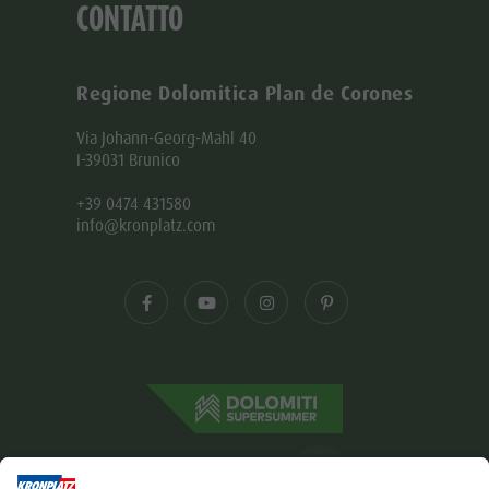
CONTATTO
Regione Dolomitica Plan de Corones
Via Johann-Georg-Mahl 40
I-39031 Brunico
+39 0474 431580
info@kronplatz.com