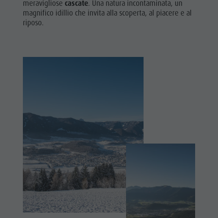
meravigliose
cascate
. Una natura incontaminata, un
Parchi naturali
DOLOMITI
Shopping
magnifico idillio che invita alla scoperta, al piacere e al
UNESCO
La Val Pusteria
riposo.
Benessere
Alto Adige
ATTRAZIONI
Parchi
Dolasilla Saga
FAMIGLIA &
naturali
Eventi
BAMBINI
La Val
Guide A-Z
EVENTI
Pusteria
Alto Adige
Dolasilla
Saga
Eventi
Guide A-Z