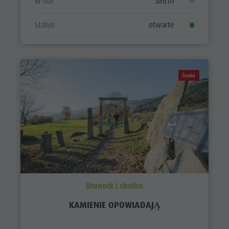
W dół
386 m
Status
otwarte
Średni
Bruneck i okolice
KAMIENIE OPOWIADAJĄ