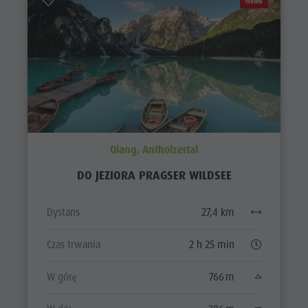
Średni
Olang, Antholzertal
DO JEZIORA PRAGSER WILDSEE
Dystans
27,4 km
Czas trwania
2 h 25 min
W górę
766 m