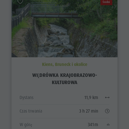
Średni
Kiens, Bruneck i okolice
WĘDRÓWKA KRAJOBRAZOWO-
KULTUROWA
Dystans
11,9 km
Czas trwania
3 h 27 min
W górę
341 m