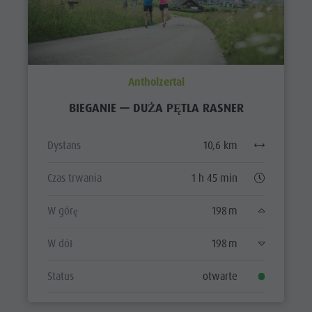
Antholzertal
BIEGANIE — DUŻA PĘTLA RASNER
Dystans
10,6 km
Czas trwania
1 h 45 min
W górę
198 m
W dół
198 m
Status
otwarte