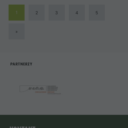
1
2
3
4
5
»
PARTNERZY