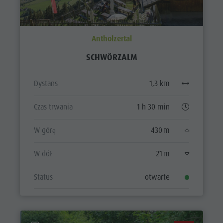
Antholzertal
SCHWÖRZALM
Dystans
1,3 km
Czas trwania
1 h 30 min
W górę
430 m
W dół
21 m
Status
otwarte