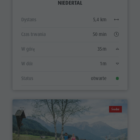
NIEDERTAL
Dystans
5,4 km
Czas trwania
50 min
W górę
35 m
W dół
1 m
Status
otwarte
Średni