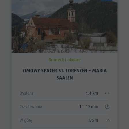
Bruneck i okolice
ZIMOWY SPACER ST. LORENZEN – MARIA
SAALEN
Dystans
4,4 km
Czas trwania
1 h 19 min
W górę
176 m