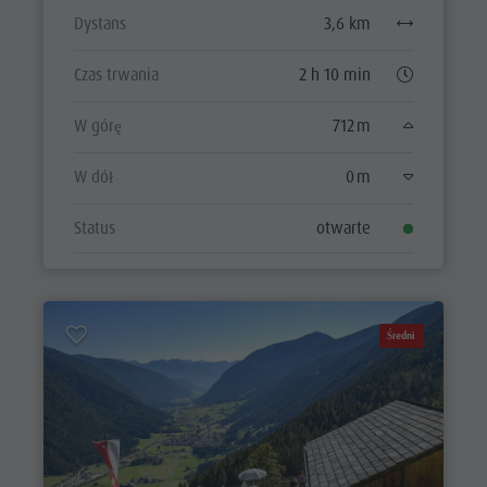
Dystans
3,6 km
Czas trwania
2 h 10 min
W górę
712 m
W dół
0 m
Status
otwarte
Średni