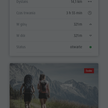
Dystans
14,1 km
Czas trwania
3 h 55 min
W górę
321 m
W dół
321 m
Status
otwarte
Średni