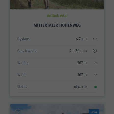
Antholzertal
MITTERTALER HÖHENWEG
Dystans
6,7 km
Czas trwania
2 h 50 min
W górę
567 m
W dół
567 m
Status
otwarte
Łatwy