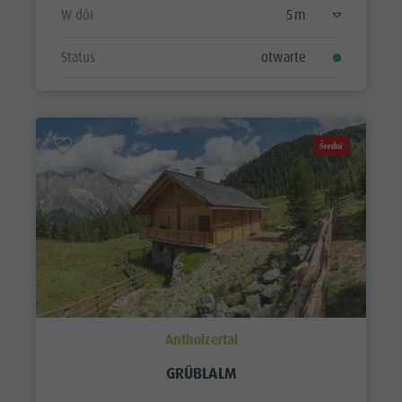
W dół
5 m
Status
otwarte
Średni
Antholzertal
GRÜBLALM