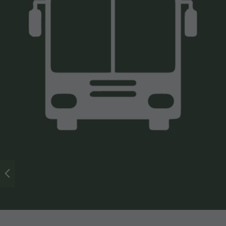
MMM
Corones
Concordia
2000
Parapendio
& Voli
tandem
Voli in
elicottero
Zip-Line