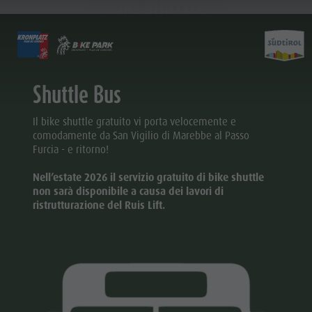
BIKE SHUTTLE
BIGLIETTI & PREZZI
IMPIANTI
ATTIVIT
Shuttle Bus
Prezzi
Orari di esercizio
Kronplatz Bike Park
Altri eventi
Attivit
Online Shop
Il Plan de Corones
Escursioni
Ristoranti & rifugi
Il bike shuttle gratuito vi porta velocemente e
comodamente da San Vigilio di Marebbe al Passo
Punti vendita ticket
Impianti di risalita
Famiglia & Bambini
Sostenibilità
Furcia - e ritorno!
Orari di esercizio
Novità 2026/27
Skyscraper
Merchandise
KRONPLATZ
Nell’estate 2026 il servizio gratuito di bike shuttle
Condizioni di vendita
MMM Corones
BIKE PARK
Kronplatz
non sarà disponibile a causa dei lavori di
Dolomiti Supersummer
Concordia 2000
ristrutturazione del Ruis Lift.
FAMIGLIA &
Bike Park
Regole di comportamento
Parapendio & Voli tandem
BAMBINI
Escursioni
Voli in elicottero
MMM
Famiglia &
Zip-Line
CORONES
Bambini
ESCURSIONI
Skyscraper