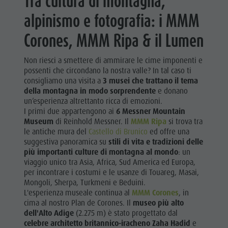
Tra cultura di montagna,
alpinismo e fotografia: i MMM
Corones, MMM Ripa & il Lumen
Non riesci a smettere di ammirare le cime imponenti e
possenti che circondano la nostra valle? In tal caso ti
consigliamo una visita a
3 musei che trattano il tema
della montagna in modo sorprendente
e donano
un’esperienza altrettanto ricca di emozioni.
I primi due appartengono ai
6 Messner Mountain
Museum
di Reinhold Messner. Il
MMM Ripa
si trova tra
le antiche mura del
Castello di Brunico
ed offre una
suggestiva panoramica su
stili di vita e tradizioni delle
più importanti culture di montagna al mondo
: un
viaggio unico tra Asia, Africa, Sud America ed Europa,
per incontrare i costumi e le usanze di Touareg, Masai,
Mongoli, Sherpa, Turkmeni e Beduini.
L'esperienza museale continua al
MMM Corones
, in
cima al nostro Plan de Corones. Il
museo più alto
dell'Alto Adige
(2.275 m) è stato progettato dal
celebre architetto britannico-iracheno Zaha Hadid
e