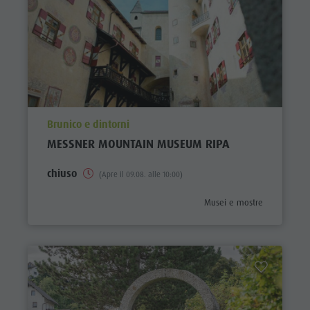
aria.poi_location_prefix
Brunico e dintorni
MESSNER MOUNTAIN MUSEUM RIPA
chiuso
(Apre il 09.08. alle 10:00)
aria.poi_category_prefix
Musei e mostre