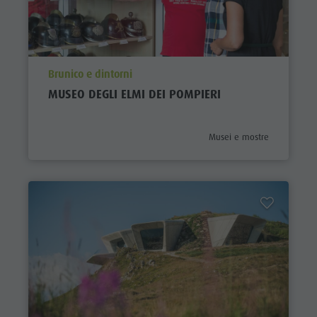
aria.poi_location_prefix
Brunico e dintorni
MUSEO DEGLI ELMI DEI POMPIERI
aria.poi_category_prefix
Musei e mostre