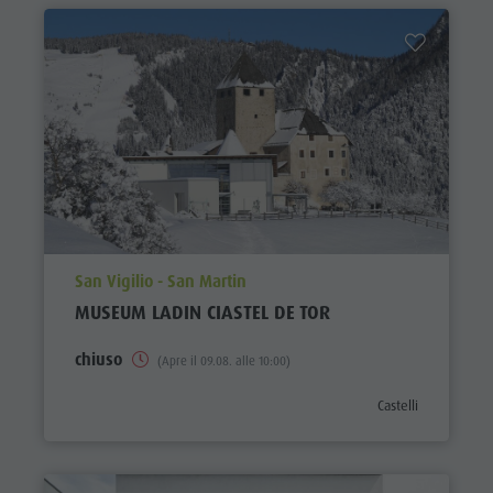
aria.poi_location_prefix
San Vigilio - San Martin
MUSEUM LADIN CIASTEL DE TOR
chiuso
(Apre il 09.08. alle 10:00)
aria.poi_category_p
Castelli