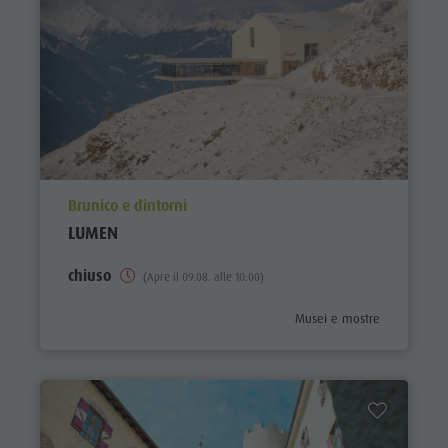
aria.poi_location_prefix
Brunico e dintorni
LUMEN
chiuso
(Apre il 09.08. alle 10:00)
aria.poi_category_prefix
Musei e mostre