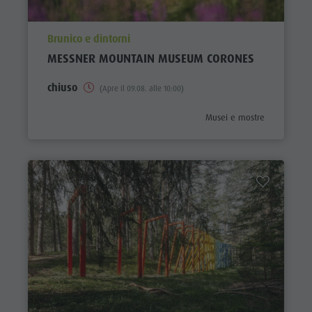
aria.poi_location_prefix
Brunico e dintorni
MESSNER MOUNTAIN MUSEUM CORONES
chiuso
(Apre il 09.08. alle 10:00)
aria.poi_category_prefix
Musei e mostre