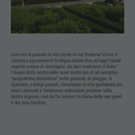
Shopping
DOLOMITI
Shopping
Benessere
UNESCO
Benessere
Parchi naturali
ATTRAZIONI
Parchi
La Val Pusteria
FAMIGLIA &
naturali
BAMBINI
Alto Adige
La Val
Dolasilla Saga
Com'era in passato la vita rurale in Val Pusteria? Come è
EVENTI
Pusteria
riuscita a sopravvivere la lingua ladina fino ad oggi?
Quale
Eventi
segreto celano le montagne, da farci trattenere il fiato?
Alto Adige
I musei della nostra valle sono molto più di un semplice
Guide A-Z
"programma alternativo” nelle giornate di pioggia. Ci
Dolasilla
riportano a tempi passati, raccontano la vita quotidiana dei
Saga
nostri antenati e forniscono indicazioni preziose sulla
nostra regione, così da far rivivere la storia delle sue genti
Eventi
e dei suoi territori.
Guide A-Z