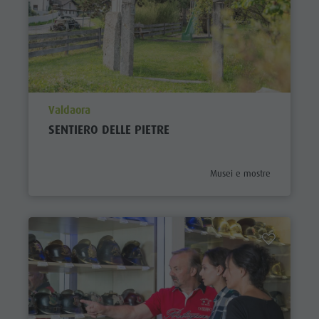
aria.poi_location_prefix
Valdaora
SENTIERO DELLE PIETRE
aria.poi_category_prefix
Musei e mostre