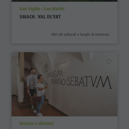
aria.poi_location_prefix
San Vigilio - San Martin
SMACH. VAL DL'ERT
aria.poi_category_prefix
Altri siti culturali e luoghi di interesse
aria.poi_location_prefix
Brunico e dintorni