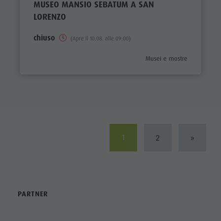
MUSEO MANSIO SEBATUM A SAN
LORENZO
chiuso
(Apre il 10.08. alle 09:00)
aria.poi_category_prefix
Musei e mostre
1
2
»
PARTNER