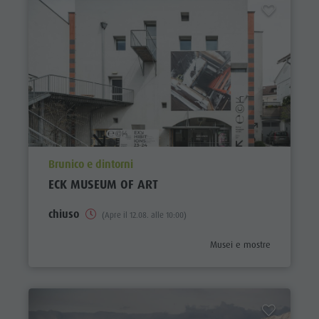
aria.poi_location_prefix
Brunico e dintorni
ECK MUSEUM OF ART
chiuso
(Apre il 12.08. alle 10:00)
aria.poi_category_prefix
Musei e mostre