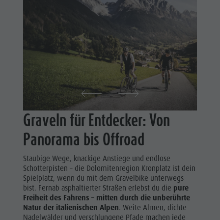
Shopping
&
Wellness
Tandemfliegen
Naturparks
Weitere
Das Pustertal
Aktivitäten
Südtirol
Ferienprogramm
Events
Guide A-Z
Graveln für Entdecker: Von
Panorama bis Offroad
Staubige Wege, knackige Anstiege und endlose
Schotterpisten – die Dolomitenregion Kronplatz ist dein
Spielplatz, wenn du mit dem Gravelbike unterwegs
bist. Fernab asphaltierter Straßen erlebst du die
pure
Freiheit des Fahrens
–
mitten durch die unberührte
Natur der italienischen Alpen
. Weite Almen, dichte
Nadelwälder und verschlungene Pfade machen jede