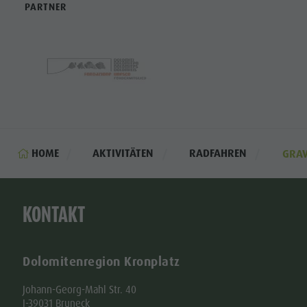
PARTNER
HOME
AKTIVITÄTEN
RADFAHREN
GRAV
KONTAKT
Dolomitenregion Kronplatz
Johann-Georg-Mahl Str. 40
I-39031 Bruneck