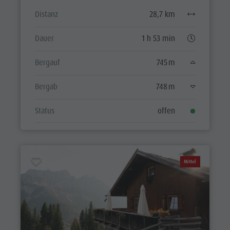
Distanz
28,7 km
Dauer
1 h 53 min
Bergauf
745 m
Bergab
748 m
Status
offen
Mittel