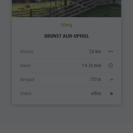
Olang
BRUNST ALM-UPHILL
Distanz
7,0 km
Dauer
1 h 33 min
Bergauf
777 m
Status
offen