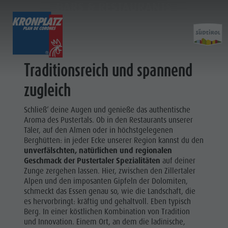
BARS & RESTAURANTS
ENTDECKEN
AKTIVITÄTEN
PLANEN & 
Traditionsreich und spannend
Ferienorte
Wandern
Anreise
zugleich
Entdec
Dolomiten UNESCO
Der Kronplatz
Angebote
Schließ’ deine Augen und genieße das authentische
Sehenswürdigkeiten
Radfahren
Mobilität vor Ort
Aroma des Pustertals. Ob in den Restaurants unserer
Familie & Kinder
Klettern
Katalogservice
Täler, auf den Almen oder in höchstgelegenen
Kultur
Berghütten: in jeder Ecke unserer Region kannst du den
Events
Paragleiten & Tandemfliegen
Kontakt
unverfälschten, natürlichen und regionalen
Sehenswürdigkei
Geschmack der Pustertaler Spezialitäten
auf deiner
Kultur
Weitere Aktivitäten
Webcams
Bars &
Zunge zergehen lassen. Hier, zwischen den Zillertaler
Sehenswürdigkeiten
Ferienprogramme
Wetter
Alpen und den imposanten Gipfeln der Dolomiten,
Restaurants
schmeckt das Essen genau so, wie die Landschaft, die
Bars & Restaurants
Kronplatz Doctor Service
es hervorbringt: kräftig und gehaltvoll. Eben typisch
Cook the
Berg. In einer köstlichen Kombination von Tradition
Cook the Mountain
FERIENORTE
und Innovation. Einem Ort, an dem die ladinische,
Mountain