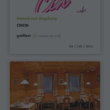
aria.poi_location_prefix
Bruneck und Umgebung
CINCIN
geöffnet
(Schließt um 21:00)
aria.poi_category_prefix
Bar / Café / Bistro