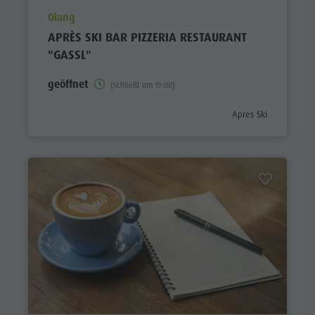
aria.poi_location_prefix
Olang
APRÈS SKI BAR PIZZERIA RESTAURANT
"GASSL"
geöffnet
(Schließt um 19:00)
aria.poi_category_pref
Apres Ski