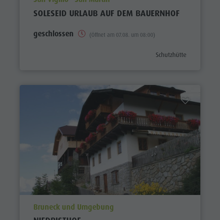
SOLESEID URLAUB AUF DEM BAUERNHOF
geschlossen
(Öffnet am 07.08. um 08:00)
aria.poi_category_prefix
Schutzhütte
aria.poi_location_prefix
Bruneck und Umgebung