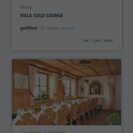
aria.poi_location_prefix
Olang
VILLA COLLI LOUNGE
geöffnet
(Schließt um 22:00)
aria.poi_category_prefix
Bar / Café / Bistro
aria.poi_location_prefix
San Vigilio - San Martin