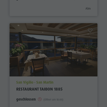
aria.poi_category
Alm
aria.poi_location_prefix
San Vigilio - San Martin
RESTAURANT TAIBON 1885
geschlossen
(Öffnet um 18:00)