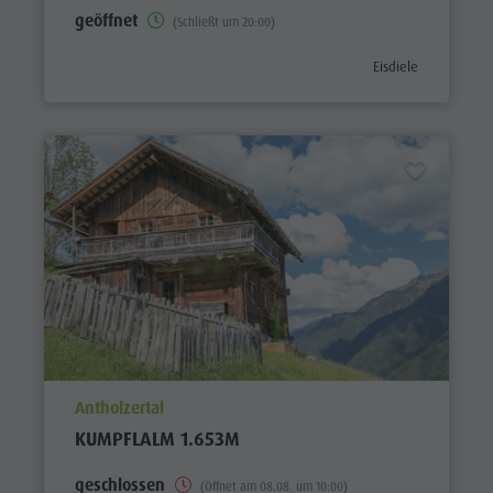
geöffnet
(Schließt um 20:00)
aria.poi_category_pr
Eisdiele
aria.poi_location_prefix
Antholzertal
KUMPFLALM 1.653M
geschlossen
(Öffnet am 08.08. um 10:00)