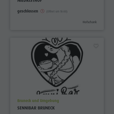
NIEDRISTHOF
geschlossen
(Öffnet um 18:00)
aria.poi_category_prefi
Hofschank
aria.poi_location_prefix
Bruneck und Umgebung
SENNIBAR BRUNECK