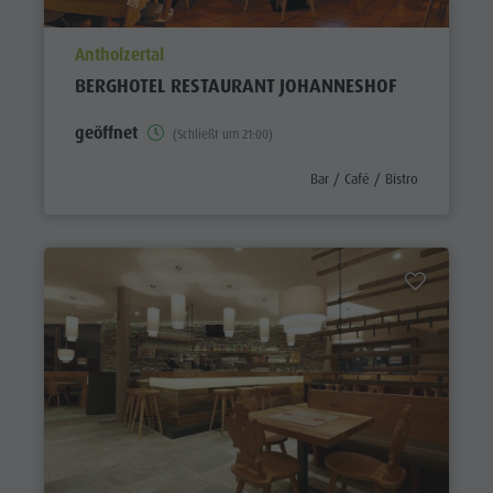
aria.poi_location_prefix
Antholzertal
BERGHOTEL RESTAURANT JOHANNESHOF
geöffnet
(Schließt um 21:00)
aria.poi_category_prefix
Bar / Café / Bistro