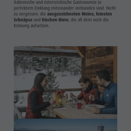
Shopping
italienische und österreichische Gastronomie in
DOLOMITEN
Shopping
perfektem Einklang miteinander verbunden sind. Nicht
Wellness
UNESCO
zu vergessen: die
ausgezeichneten Weine,
feinsten
Wellness
Schnäpse
und
frischen Biere
, die all dem noch die
Naturparks
SEHENSWÜRDIGKEITEN
Krönung aufsetzen.
Naturparks
Das Pustertal
FAMILIE &
Das
KINDER
Südtirol
Pustertal
Events
EVENTS
Südtirol
Guide A-Z
Events
Guide A-Z