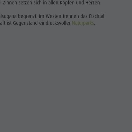
ei Zinnen setzen sich in allen Köpfen und Herzen
Wellness
Naturparks
alsugana begrenzt. Im Westen trennen das Etschtal
aft ist Gegenstand eindrucksvoller
Naturparks
,
Das Pustertal
Südtirol
Events
Guide A-Z