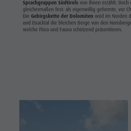
Sprachgruppen Südtirols
von ihnen erzählt. Doch 
Wellness
gleichermaßen fest: als eigenwillig geformte, vor C
DOLOM
Die
Gebirgskette der Dolomiten
wird im Norden d
Naturparks
und Eisacktal die bleichen Berge von den Nonsberge
SEHENS
Das Pustertal
welche Flora und Fauna schützend präsentieren.
FAMIL
Südtirol
Events
Guide A-Z