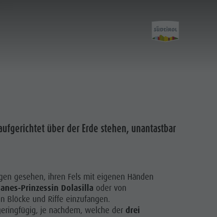
Entdecken
aufgerichtet über der Erde stehen, unantastbar
Kultur
Sehenswürdigkeiten
Bars & Restaurants
gen gesehen, ihren Fels mit eigenen Händen
Cook the Mountain
Fanes-Prinzessin Dolasilla
oder von
en Blöcke und Riffe einzufangen.
Shopping
 geringfügig, je nachdem, welche der
drei