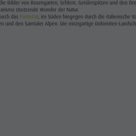
die Bilder von Rosengarten, Schlern, Geislerspitzen und den Dr
harisma strotzende Wunder der Natur.
ITEN UNESCO
urch das
Pustertal
, im Süden hingegen durch die italienische V
n und den Sarntaler Alpen. Die einzigartige Dolomiten-Landsch
WÜRDIGKEITEN
IE & KINDER
EVENTS