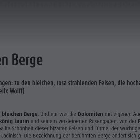
DOLOMITEN UNESCO WELTERBE
LANEN & BUCHEN
DER KRONPLATZ
en Berge
gen: zu den bleichen, rosa strahlenden Felsen, die hoch
elix Wolff)
e
bleichen Berge
. Und nur wer die
Dolomiten
mit eigenen Au
önig Laurin
und seinem versteinerten Rosengarten, von der
ballte Schönheit dieser bizarren Felsen und Türme, der wuchtig
ch, Ladinisch. Die Bezeichnung der berühmten Berge ändert sich
RIENORTE