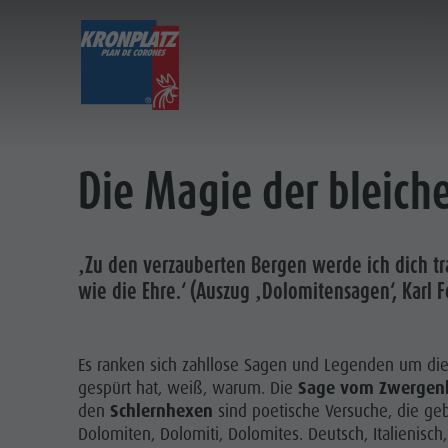
ENTDECKEN
AKTIVITÄTEN
P
Ferienorte
Wandern
Anreise
Die Magie der bleich
Dolomiten UNESCO
Der Kronplatz
Angebote
Sehenswürdigkeiten
Radfahren
Mobilität vor Ort
Familie & Kinder
Klettern
Katalogservice
‚Zu den verzauberten Bergen werde ich dich tra
Events
Paragleiten & Tandemfliegen
Kontakt
wie die Ehre.‘ (Auszug ‚Dolomitensagen‘, Karl F
Kultur
Weitere Aktivitäten
Webcams
Sehenswürdigkeiten
Ferienprogramme
Wetter
Es ranken sich zahllose Sagen und Legenden um di
Bars & Restaurants
Kronplatz Doctor Service
gespürt hat, weiß, warum. Die
Sage vom Zwergenk
Cook the Mountain
den
Schlernhexen
sind poetische Versuche, die ge
Dolomiten, Dolomiti, Dolomites. Deutsch, Italienis
FE
Shopping