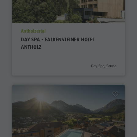
aria.poi_location_prefix
Antholzertal
DAY SPA - FALKENSTEINER HOTEL
ANTHOLZ
aria.poi_category_prefix
Day Spa, Sauna