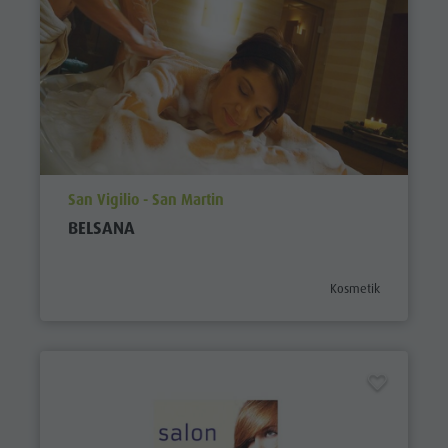
aria.poi_location_prefix
San Vigilio - San Martin
BELSANA
aria.poi_category_pref
Kosmetik