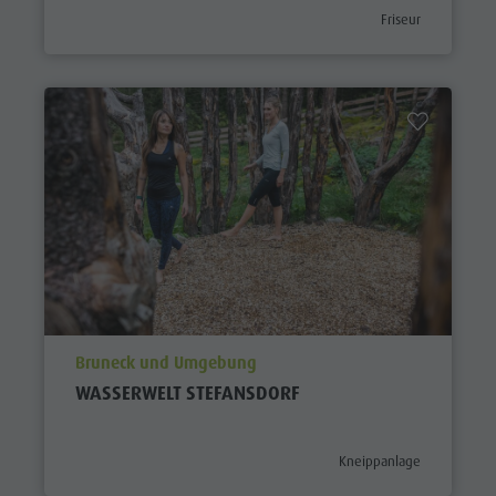
aria.poi_category_p
Friseur
aria.poi_location_prefix
Bruneck und Umgebung
WASSERWELT STEFANSDORF
aria.poi_category_prefix
Kneippanlage