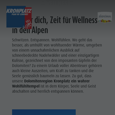
WELLNESS
Zeit für dich, Zeit für Wellness
ENTDECKEN
AKTIVITÄTEN
PLANEN & 
in den Alpen
Ferienorte
Wandern
Anreise
Schwitzen. Entspannen. Wohlfühlen. Wo geht das
Entdec
besser, als umhüllt von wohltuender Wärme, umgeben
Dolomiten UNESCO
Der Kronplatz
Angebote
von einem unnachahmlichen Ausblick auf
schneebedeckte Nadelwälder und einer einzigartigen
Sehenswürdigkeiten
Radfahren
Mobilität vor Ort
Kulisse, gezeichnet von den imposanten Gipfeln der
Familie & Kinder
Klettern
Katalogservice
Dolomiten? Zu einem Urlaub voller Abenteuer gehören
Kultur
auch kleine Auszeiten, um Kraft zu tanken und die
Events
Paragleiten & Tandemfliegen
Kontakt
Seele genüsslich baumeln zu lassen. Zu gut, dass
Sehenswürdigkei
unsere
Dolomitenregion Kronplatz ein wahrer
Kultur
Weitere Aktivitäten
Webcams
Bars &
Wohlfühltempel
ist in dem Körper, Seele und Geist
Sehenswürdigkeiten
Ferienprogramme
Wetter
abschalten und herrlich entspannen können.
Restaurants
Bars & Restaurants
Kronplatz Doctor Service
Cook the
Cook the Mountain
FERIENORTE
Mountain