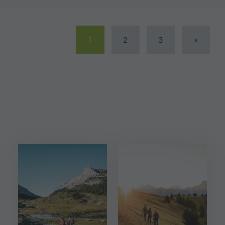
1
2
3
»