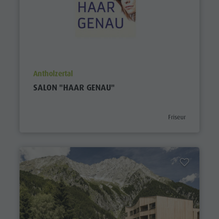
aria.poi_location_prefix
Antholzertal
SALON "HAAR GENAU"
aria.poi_category_p
Friseur