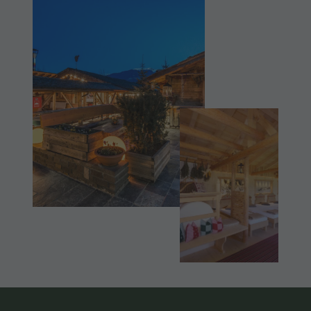
Shopping
DOLOMITEN
Shopping
Wellness
UNESCO
Wellness
Naturparks
SEHENSWÜRDIGKEITEN
Naturparks
Das Pustertal
FAMILIE &
Das
KINDER
Südtirol
Pustertal
Events
EVENTS
Südtirol
Guide A-Z
Events
Guide A-Z