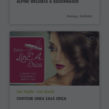
ALPINE WELLNESS & RADONBÄDER
aria.poi_category_prefix
Massage, Heilbäder
aria.poi_location_prefix
San Vigilio - San Martin
COIFFEUR LINEA EA65 ERICA