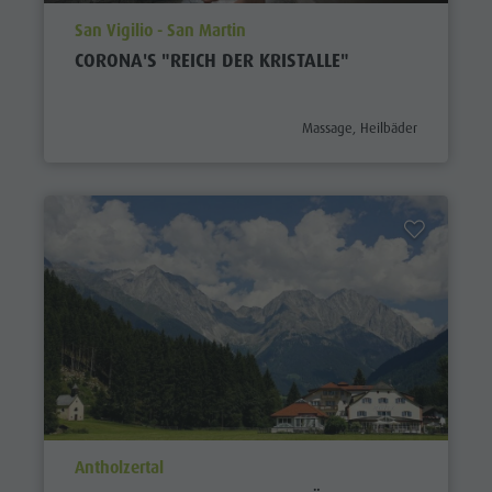
aria.poi_location_prefix
San Vigilio - San Martin
CORONA'S "REICH DER KRISTALLE"
aria.poi_category_prefix
Massage, Heilbäder
aria.poi_location_prefix
Antholzertal