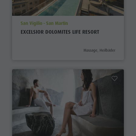
aria.poi_location_prefix
San Vigilio - San Martin
EXCELSIOR DOLOMITES LIFE RESORT
aria.poi_category_prefix
Massage, Heilbäder