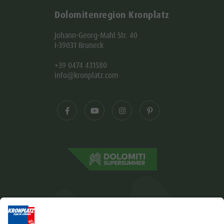
Dolomitenregion Kronplatz
Johann-Georg-Mahl Str. 40
I-39031 Bruneck
+39 0474 431580
info@kronplatz.com