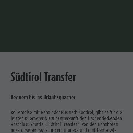
MAILAND
ADRIA
BOLOGNA
Es werden sowohl internationale Bahn- als auch
Busverbindungen bis ins Pustertal angeboten.
MEHR ERFAHREN
Südtirol Transfer
Bequem bis ins Urlaubsquartier
Bei Anreise mit Bahn oder Bus nach Südtirol, gibt es für die
letzten Kilometer bis zur Unterkunft den flächendeckenden
Anschluss-Shuttle „Südtirol Transfer“: Von den Bahnhöfen
Bozen, Meran, Mals, Brixen, Bruneck und Innichen sowie