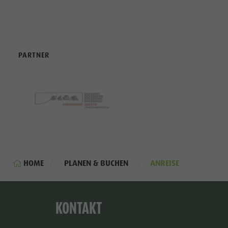
Skibus
PARTNER
MEHR ERFAHREN
HOME
PLANEN & BUCHEN
ANREISE
KONTAKT