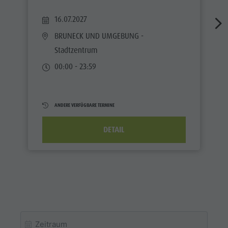
Shopping
DOLOMITEN
Shopping
16.07.2027
Wellness
UNESCO
Wellness
BRUNECK UND UMGEBUNG
-
Naturparks
SEHENSWÜRDIGKEITEN
Naturparks
Stadtzentrum
Das Pustertal
FAMILIE &
Das
00:00 - 23:59
KINDER
Südtirol
Pustertal
Events
EVENTS
Südtirol
Guide A-Z
ANDERE VERFÜGBARE TERMINE
Events
DETAIL
Guide A-Z