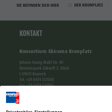
DER KRONPLATZ
SIE BEFINDEN SICH HIER
KONTAKT
Konsortium Skirama Kronplatz
Johann Georg Mahl Str. 40
Businesspark Zukunft 3. Stock
I-39031 Bruneck
Tel. +39 0474 551500
Fax +39 0474 531105
skirama@kronplatz.org
skirama-kronplatz@pec.it
Part. IVA + Cod. Fisc. 01151130216