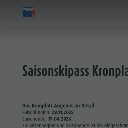
TICKETS & PREISE
AUFSTIEGSANLAGEN
Preisrechner
Aufstiegsanlagen
Kronplatz Bike Park
Hütten & Restaurants
Online Shop
Nachtskilauf
Wandern
Weitere Events
Preise
Neuheiten 2026/27
Familie & Kinder
Merchandise
Saisonskipass Kronpl
PRE
Online Shop
MMM Corones
Nachhaltigkeit
Ticketverkaufsstellen
Lumen Museum
ONL
Betriebszeiten
Concordia 2000
Verkaufsbedingungen
Paragleiten & Tandemfliegen
Das Kronplatz Angebot im Detail
Dolomiti Supersummer
Helikopterflug
Saisonbeginn:
29.11.2025
Verhaltensregeln
Skyscraper
Saisonende:
19.04.2026
Zu Saisonbeginn und Saisonende ist ein eingeschrän
Zip-Line