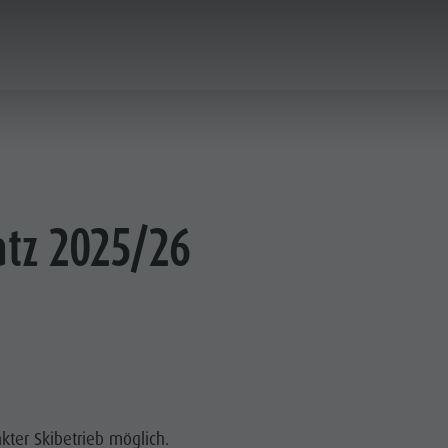
AKTIVITÄTEN
SERVICE & INFO
atz 2025/26
ISRECHNER
INE SHOP
kter Skibetrieb möglich.