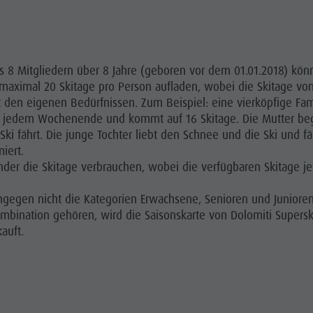
 8 Mitgliedern über 8 Jahre (geboren vor dem 01.01.2018) könn
 maximal 20 Skitage pro Person aufladen, wobei die Skitage v
en eigenen Bedürfnissen. Zum Beispiel: eine vierköpfige Famil
t an jedem Wochenende und kommt auf 16 Skitage. Die Mutter be
Ski fährt. Die junge Tochter liebt den Schnee und die Ski und 
iert.
er die Skitage verbrauchen, wobei die verfügbaren Skitage jewe
ngegen nicht die Kategorien Erwachsene, Senioren und Junioren
ombination gehören, wird die Saisonskarte von Dolomiti Superski
auft.