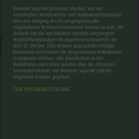
Skipass für das 3. Junior-Kind oder weitere Junior/Kid-
Dolomiti Superski informiert darüber, von der
Skipässe in der Familie sind gratis.
italienischen Wettbewerbs- und Marktaufsichtsbehörde
über den Ausgang des im vergangenen Jahr
Beispiel
: 6-Tages-Skipass Kronplatz Hochsaison:
eingeleiteten Verfahrens informiert worden zu sein. Die
2 Eltern + 3 Junioren = 2 x 404 € Erwachsene + 2 x 283 €
Behörde hat die von Dolomiti Superski vorgelegten
Junioren + 3. Skipass gratis
Verpflichtungszusagen als angemessen bewertet. Ab
2 Eltern + 4 Junioren = 2 x 404 € Erwachsene + 2 x 283 €
dem 15. Oktober 2026 können anspruchsberechtigte
Junioren + 3. und 4. Skipass gratis
Kundinnen und Kunden die vorgesehenen Maßnahmen
in Anspruch nehmen. Alle Einzelheiten zu den
Beachten Sie:
Um diese Formel in Anspruch nehmen zu
Modalitäten und Fristen werden über die offiziellen
können, müssen Sie einen Familienstand vorweisen oder
Informationskanäle von Dolomiti Superski und der
alle Personalausweise mitbringen, aus welchen
Skigebiete bekannt gegeben.
hervorgeht, dass Sie zum selben Haushalt gehören (gleiche
Adresse und gleicher Nachname).
Die Ausstellung muss
ZUR PRESSEMITTEILUNG
zusammen erfolgen. Nur an einer Skipass
Verkaufsstelle erhältlich.
Organisierte Gruppen (gültig für Skipässe Kronplatz)
mit mindestens 20 Teilnehmer.
Vorsaison (29.11. - 20.12.25) ca. 10% Ermäßigung oder 2
Freikarten pro 20 gekaufte Skipässe.