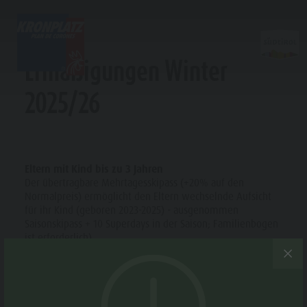
SKIPASS - ERMÄSSIGUNGEN
TICKETS & PREISE
AUFSTIEGSANLAGEN
Ermäßigungen Winter
2025/26
Preisrechner
Aufstiegsanlagen
Kronplatz Bike Park
Hütten & Restaurants
Tickets
Online Shop
Nachtskilauf
Wandern
Weitere Events
Preise
Neuheiten 2026/27
Familie & Kinder
Merchandise
&
Online Shop
MMM Corones
Nachhaltigkeit
PREISRECHNER
Eltern mit Kind bis zu 3 Jahren
Ticketverkaufsstellen
Lumen Museum
Der übertragbare Mehrtagesskipass (+20% auf den
Preise
ONLINE SHOP
Normalpreis) ermöglicht den Eltern wechselnde Aufsicht
Betriebszeiten
Concordia 2000
für ihr Kind (geboren 2023-2025) - ausgenommen
Verkaufsbedingungen
Paragleiten & Tandemfliegen
Saisonskipass + 10 Superdays in der Saison; Familienbogen
Dolomiti Supersummer
Helikopterflug
ist erforderlich).
Preise
Verhaltensregeln
Skyscraper
Online
Zip-Line
Skipass gratis unter 8 Jahre
Das Kind (geboren 2018-2022) erhält einen Freiskipass
Shop
(ausgenommen Saisonpässe, 10 Superdays, DTL und