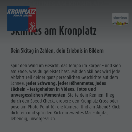
SKILINES AM KRONPLATZ
SKILINES AM KRONPLATZ
TICKETS & PREISE
AUFSTIEGSANLAGEN
Skilines am Kronplatz
Preisrechner
Aufstiegsanlagen
Kronplatz Bike Park
Hütten & Restaurants
Dein Skitag in Zahlen, dein Erlebnis in Bildern
Aufsti
Online Shop
Nachtskilauf
Wandern
Weitere Events
Preise
Neuheiten 2026/27
Familie & Kinder
Merchandise
Spür den Wind im Gesicht, das Tempo im Körper – und sieh
Online Shop
MMM Corones
Nachhaltigkeit
am Ende, was du geleistet hast. Mit den Skilines
wird jede
Ticketverkaufsstellen
Lumen Museum
Abfahrt Teil deiner ganz persönlichen Geschichte auf dem
Aufstiegsanlagen
Schnee.
Jeder Schwung, jeder Höhenmeter, jedes
Betriebszeiten
Concordia 2000
Nachtskilauf
Lächeln –
festgehalten in Videos, Fotos und
Verkaufsbedingungen
Paragleiten & Tandemfliegen
unvergesslichen Momenten.
Starte dein Rennen, flieg
Neuheiten
durch den Speed Check, erobere den Kronplatz Cross oder
Dolomiti Supersummer
Helikopterflug
pose am Photo Point für die Kamera. Und am Abend? Klick
2026/27
Verhaltensregeln
Skyscraper
dich rein und spür den Kick ein zweites Mal – digital,
lebendig, unvergesslich.
Zip-Line