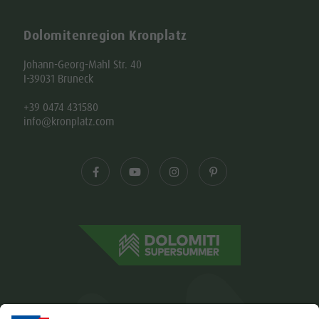
Dolomitenregion Kronplatz
Johann-Georg-Mahl Str. 40
I-39031 Bruneck
+39 0474 431580
info@kronplatz.com