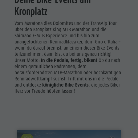
Shopping
&
Kronplatz
Wellness
Tandemfliegen
Naturparks
Vom Maratona dles Dolomites und der TransAlp Tour
Weitere
über den Kronplatz King MTB Marathon und die
Das Pustertal
Shimano E-MTB Experience und bis hin zum
Aktivitäten
unangefochtenen Rennradklassiker, dem Giro d’Italia –
Südtirol
wenn du darauf brennst, an einem dieser Bike-Events
Ferienprogramm
teilzunehmen, dann bist du bei uns genau richtig!
Events
Unser Motto:
In die Pedale, fertig, biken!
Ob du nach
Guide A-Z
einem gemütlichen Radrennen, dem
herausforderndsten MTB-Marathon oder hochkarätigen
Rennradwettkampf suchst: Tritt mit uns in die Pedale
und entdecke
königliche Bike-Events
, die jedes Biker-
Herz vor Freude hüpfen lassen!
EVENT