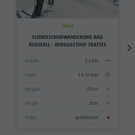
Olang
SCHNEESCHUHWANDERUNG BAD
BERGFALL - BERGGASTHOF TRATTES
Distanz
2,4 km
Dauer
1 h 37 min
Bergauf
270 m
Bergab
53 m
Status
geschlossen