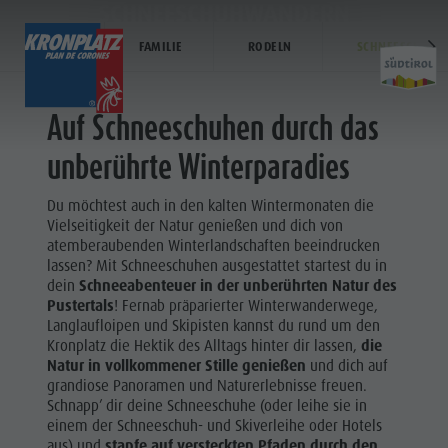
SCHNEESCHUHWANDERN
WINTER
FAMILIE
RODELN
SCHNEESCHUHE
ENTDECKEN
AKTIVITÄTEN
PLANEN & 
Auf Schneeschuhen durch das
Ferienorte
Wandern
Unterkunft buchen
unberührte Winterparadies
Aktivit
Dolomiten UNESCO
Der Kronplatz
Anreise
Du möchtest auch in den kalten Wintermonaten die
Familie & Kinder
Radfahren
Angebote
Vielseitigkeit der Natur genießen und dich von
SKI ALPIN
atemberaubenden Winterlandschaften beeindrucken
Sehenswürdigkeiten
Klettern
Mobilität vor Ort
lassen? Mit Schneeschuhen ausgestattet startest du in
Wandern
Events
Paragleiten & Tandemfliegen
Katalogservice
dein
Schneeabenteuer in der unberührten Natur des
Der
Pustertals
! Fernab präparierter Winterwanderwege,
Kultur
Weitere Aktivitäten
Kontakt
Langlaufloipen und Skipisten kannst du rund um den
Kronplatz
Kronplatz die Hektik des Alltags hinter dir lassen,
die
Sehenswürdigkeiten
Ferienprogramme
Webcams
Natur in vollkommener Stille genießen
und dich auf
Radfahren
grandiose Panoramen und Naturerlebnisse freuen.
Bars & Restaurants
Wetter
Klettern
Schnapp’ dir deine Schneeschuhe (oder leihe sie in
Cook the Mountain
Kronplatz Doctor Service
einem der Schneeschuh- und Skiverleihe oder Hotels
Paragleiten
aus) und
stapfe auf versteckten Pfaden durch den