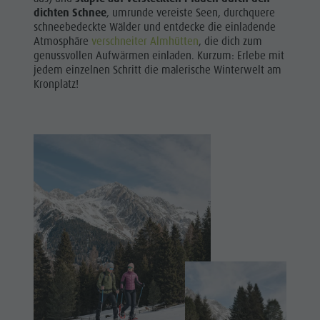
Shopping
dichten Schnee
, umrunde vereiste Seen, durchquere
&
schneebedeckte Wälder und entdecke die einladende
Wellness
Tandemfliegen
Atmosphäre
verschneiter Almhütten
, die dich zum
Naturparks
genussvollen Aufwärmen einladen. Kurzum: Erlebe mit
Weitere
jedem einzelnen Schritt die malerische Winterwelt am
Das Pustertal
Kronplatz!
Aktivitäten
Südtirol
Ferienprogramm
Events
Guide A-Z