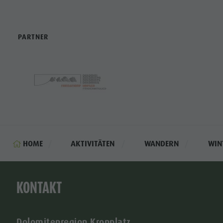
PARTNER
HOME
AKTIVITÄTEN
WANDERN
WIN
KONTAKT
Dolomitenregion Kronplatz