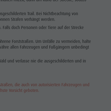
Concordia 2000
Paragleiten & Tandemfliegen
geschilderten Trail. Bei Nichtbeachtung von
nnen Strafen verhängt werden.
Helikopterflug
 Falls doch Personen oder Tiere auf der Strecke
Skyscraper
Zip-Line
hrene Forststraßen. Um Unfälle zu vermeiden, halte
ewähre allen Fahrzeugen und Fußgängern unbedingt
Wald und verlasse nie die ausgeschilderten und in
straßen, die auch von autorisierten Fahrzeugen und
hste Vorsicht geboten.