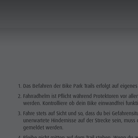
AKTIVITÄTEN
SERVICE & INFO
TZ BIKE PARK
Das Befahren der Bike Park Trails erfolgt auf eigenes
IE & KINDER
Fahrradhelm ist Pflicht während Protektoren vor all
 CORONES
werden. Kontrolliere ob dein Bike einwandfrei funktio
Fahre stets auf Sicht und so, dass du bei Gefahrensit
ANDERN
unerwartete Hindernisse auf der Strecke sein, muss 
gemeldet werden.
Bleibe nicht mitten auf dem Trail stehen. Wenn du 