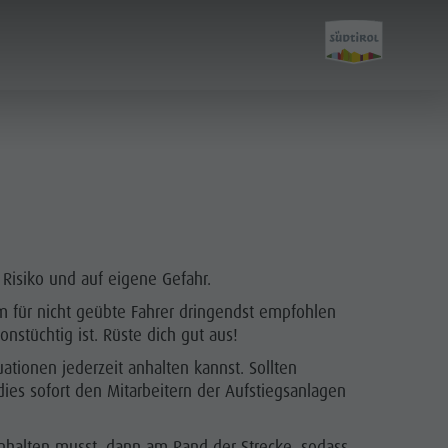
Aktivitäten
Kronplatz Bike Park
 Risiko und auf eigene Gefahr.
em für nicht geübte Fahrer dringendst empfohlen
Wandern
nstüchtig ist. Rüste dich gut aus!
Familie & Kinder
uationen jederzeit anhalten kannst. Sollten
MMM Corones
dies sofort den Mitarbeitern der Aufstiegsanlagen
Lumen Museum
anhalten musst, dann am Rand der Strecke, sodass