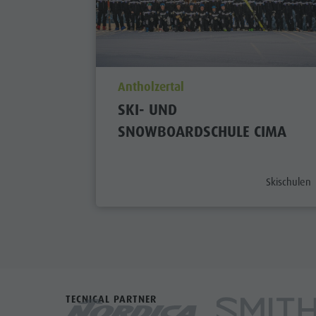
aria.poi_location_prefix
Antholzertal
SKI- UND
SNOWBOARDSCHULE CIMA
aria.poi_ca
Skischulen
TECNICAL PARTNER