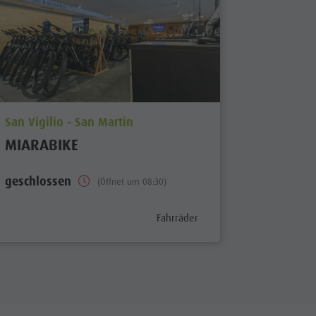
Concordia 2000
Paragleiten & Tandemfliegen
Helikopterflug
Skyscraper
Zip-Line
aria.poi_location_prefix
San Vigilio - San Martin
MIARABIKE
geschlossen
(Öffnet um 08:30)
aria.poi_category_prefix
Fahrräder