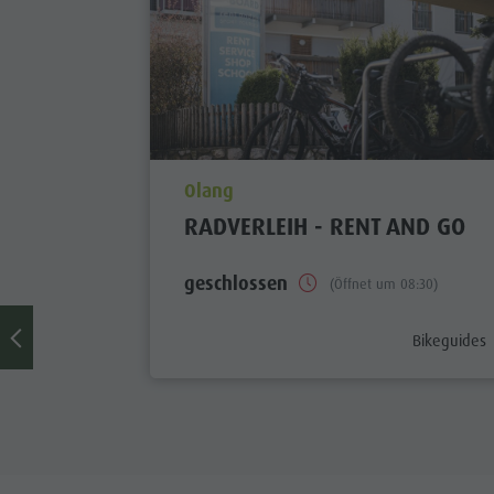
Skyscraper
Zip-Line
aria.poi_location_prefix
Olang
RADVERLEIH - RENT AND GO
geschlossen
(Öffnet um 08:30)
aria.poi_cat
Bikeguides