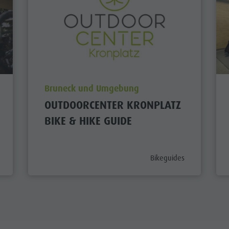
aria.poi_location_prefix
Bruneck und Umgebung
OUTDOORCENTER KRONPLATZ
BIKE & HIKE GUIDE
egory_prefix
aria.poi_category_prefix
Bikeguides