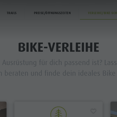
WERDE ZUM ABSOLUTEN MTB-PROFI!
TRAILS
PREISE/ÖFFNUNGSZEITEN
VERLEIHE/BIKE-SC
EN
AKTIVITÄTEN
SERVICE & INFO
BIKE-VERLEIHE
Ausrüstung für dich passend ist? Las
ATZ BIKE PARK
n beraten und finde dein ideales Bike
LIE & KINDER
M CORONES
ANDERN