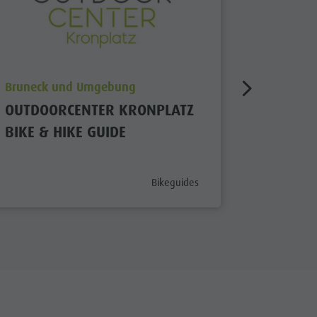
aria.poi_location_prefix
aria.poi_
Bruneck und Umgebung
San Vigil
OUTDOORCENTER KRONPLATZ
BIKE SC
BIKE & HIKE GUIDE
MAREB
aria.poi_category_prefix
Bikeguides