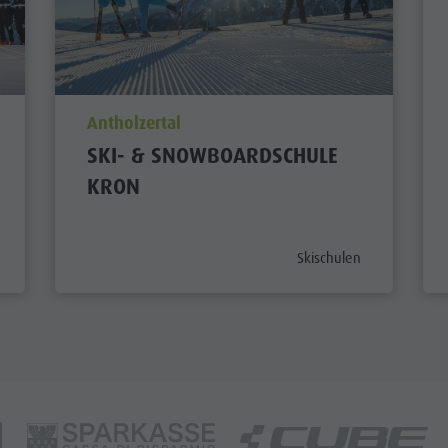
aria.poi_location_prefix
Antholzertal
SKI- & SNOWBOARDSCHULE
KRON
tegory_prefix
aria.poi_category_prefix
Skischulen