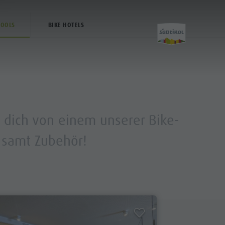
HOOLS
BIKE HOTELS
Aktivitäten
s dich von einem unserer Bike-
 samt Zubehör!
Kronplatz Bike Park
Wandern
Familie & Kinder
MMM Corones
Lumen Museum