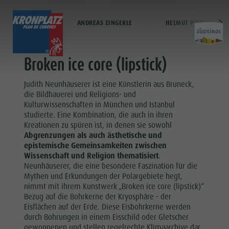
JUDITH NEUNHÄUSERER
VIA ARTIS
ANDREAS ZINGERLE
HELMUT PIZZININI
TICKETS & PREISE
AUFSTIEGSANLAGEN
Broken ice core (lipstick)
Der Kronplatz
Betriebszeiten
Kronplatz Bike Park
Hütten & Restaurants
Judith Neunhäuserer ist eine Künstlerin aus Bruneck,
Aktivit
Preise
Der Berg
Wandern
Weitere Events
die Bildhauerei und Religions- und
Online Shop
Aufstiegsanlagen
Familie & Kinder
Merchandise
Kulturwissenschaften in München und Istanbul
studierte. Eine Kombination, die auch in ihren
Ticketverkaufsstellen
Nachtskilauf
MMM Corones
Nachhaltigkeit
KRONPLATZ
Kreationen zu spüren ist, in denen sie sowohl
Betriebszeiten
Neuheiten 2026/27
Lumen Museum
BIKE PARK
Abgrenzungen als auch ästhetische und
Kronplatz
epistemische Gemeinsamkeiten zwischen
Verkaufsbedingungen
Concordia 2000
FAMILIE &
Bike Park
Wissenschaft und Religion thematisiert
.
Dolomiti Supersummer
Paragleiten & Tandemfliegen
KINDER
Neunhäuserer, die eine besondere Faszination für die
Wandern
Mythen und Erkundungen der Polargebiete hegt,
Verhaltensregeln
Helikopterflug
MMM
nimmt mit ihrem Kunstwerk „Broken ice core (lipstick)“
Familie &
Skyscraper
CORONES
Bezug auf die Bohrkerne der Kryosphäre - der
Kinder
Zip-Line
Eisflächen auf der Erde. Diese Eisbohrkerne werden
WANDERN
durch Bohrungen in einem Eisschild oder Gletscher
MMM
gewonnenen und stellen regelrechte Klimaarchive dar,