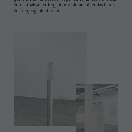
deren Analyse wichtige Informationen über das Klima
Corones
der Vergangenheit liefert.
Lumen
Museum
Concordia
2000
Paragleiten
&
Tandemfliegen
Helikopterflug
Skyscraper
Zip-Line