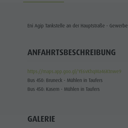
Cook the Mountain
DOLOM
Shopping
SEHENS
Eni Agip Tankstelle an der Hauptstraße - Gewerbe
Wellness
FAMI
Naturparks
ANFAHRTSBESCHREIBUNG
Das Pustertal
Südtirol
https://maps.app.goo.gl/YE6vKhqMa46Ktnwe9
Events
Bus 450: Bruneck - Mühlen in Taufers
Guide A-Z
Bus 450: Kasern - Mühlen in Taufers
GALERIE