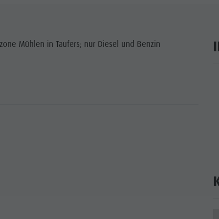
ITEN UNESCO
WÜRDIGKEITEN
zone Mühlen in Taufers; nur Diesel und Benzin
LIE & KINDER
ar
EVENTS