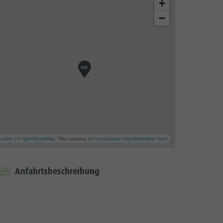
+
−
Leaflet
| ©
OpenStreetMap
, Tiles courtesy of
Humanitarian OpenStreetMap Team
Anfahrtsbeschreibung