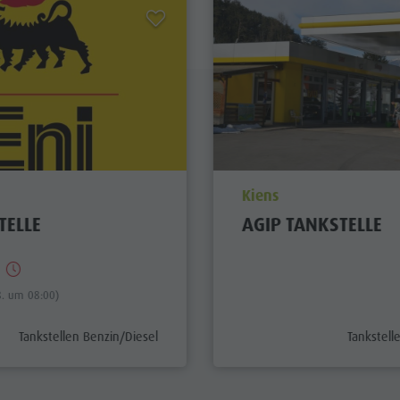
ation_prefix
aria.poi_location_prefi
Kiens
TELLE
AGIP TANKSTELLE
n
8. um 08:00)
aria.poi_category_prefix
aria.poi_
Tankstellen Benzin/Diesel
Tankstell