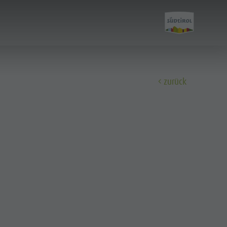
zurück
Entdecken
Kultur
Sehenswürdigkeiten
Bars & Restaurants
Cook the Mountain
Shopping