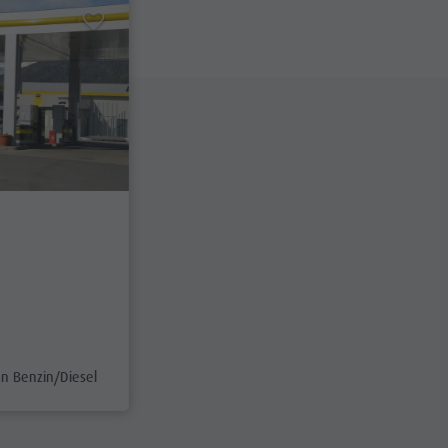
x
category_prefix
en Benzin/Diesel