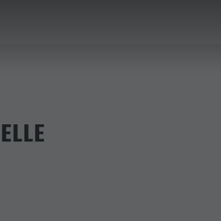
PLANEN & BUCHEN
DER KRONPLATZ
ELLE
RIENORTE