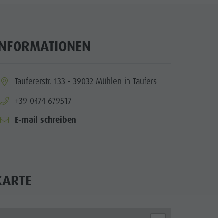
Wellness
Naturparks
Das Pustertal
INFORMATIONEN
Südtirol
Events
ia.location:
Taufererstr. 133 - 39032 Mühlen in Taufers
Guide A-Z
aria.phone:
+39 0474 679517
E-mail schreiben
KARTE