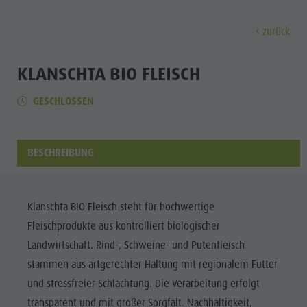
zurück
ENTDECKEN
AKTIVITÄTEN
PLANEN & 
KLANSCHTA BIO FLEISCH
GESCHLOSSEN
Ferienorte
Wandern
Anreise
Entdec
Dolomiten UNESCO
Der Kronplatz
Angebote
Sehenswürdigkeiten
Radfahren
Mobilität vor Ort
BESCHREIBUNG
Familie & Kinder
Klettern
Katalogservice
Kultur
Events
Paragleiten & Tandemfliegen
Kontakt
Sehenswürdigkei
Klanschta BIO Fleisch steht für hochwertige
Kultur
Weitere Aktivitäten
Webcams
Fleischprodukte aus kontrolliert biologischer
Bars &
Sehenswürdigkeiten
Ferienprogramme
Wetter
Landwirtschaft. Rind-, Schweine- und Putenfleisch
Restaurants
stammen aus artgerechter Haltung mit regionalem Futter
Bars & Restaurants
Kronplatz Doctor Service
Cook the
und stressfreier Schlachtung. Die Verarbeitung erfolgt
Cook the Mountain
FERIENORTE
Mountain
transparent und mit großer Sorgfalt. Nachhaltigkeit,