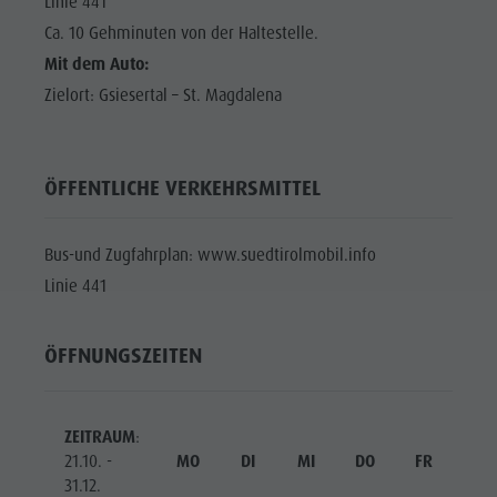
Linie 441
Ca. 10 Gehminuten von der Haltestelle.
Mit dem Auto:
Zielort: Gsiesertal – St. Magdalena
ÖFFENTLICHE VERKEHRSMITTEL
Bus-und Zugfahrplan: www.suedtirolmobil.info
Linie 441
ÖFFNUNGSZEITEN
ZEITRAUM
:
21.10. -
MO
DI
MI
DO
FR
SA
31.12.