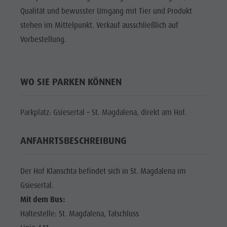
Shopping
Qualität und bewusster Umgang mit Tier und Produkt
DOLOMITEN
Shopping
Wellness
UNESCO
stehen im Mittelpunkt. Verkauf ausschließlich auf
Wellness
Naturparks
Vorbestellung.
SEHENSWÜRDIGKEITEN
Naturparks
Das Pustertal
FAMILIE &
Das
KINDER
Südtirol
WO SIE PARKEN KÖNNEN
Pustertal
Events
EVENTS
Südtirol
Guide A-Z
Parkplatz: Gsiesertal – St. Magdalena, direkt am Hof.
Events
Guide A-Z
ANFAHRTSBESCHREIBUNG
Der Hof Klanschta befindet sich in St. Magdalena im
Gsiesertal.
Mit dem Bus:
Haltestelle: St. Magdalena, Talschluss