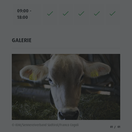
09:00 -
18:00
GALERIE
© IDM/Sennereiverband Südtirol/Franco Cogoli
aria.slide_indicato
aria.slide_i
01
01