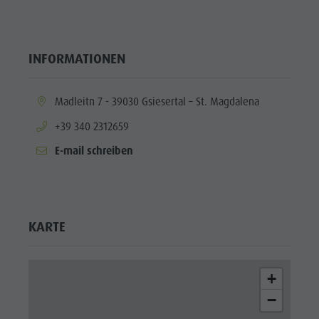
INFORMATIONEN
aria.location:
Madleitn 7 - 39030 Gsiesertal – St. Magdalena
aria.phone:
+39 340 2312659
E-mail schreiben
KARTE
+
−