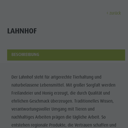
zurück
ENTDECKEN
AKTIVITÄTEN
PLANEN & 
LAHNHOF
Ferienorte
Wandern
Anreise
Entdec
Dolomiten UNESCO
Der Kronplatz
Angebote
BESCHREIBUNG
Sehenswürdigkeiten
Radfahren
Mobilität vor Ort
Familie & Kinder
Klettern
Katalogservice
Kultur
Der Lahnhof steht für artgerechte Tierhaltung und
Events
Paragleiten & Tandemfliegen
Kontakt
naturbelassene Lebensmittel. Mit großer Sorgfalt werden
Sehenswürdigkei
Kultur
Weitere Aktivitäten
Webcams
Freilandeier und Honig erzeugt, die durch Qualität und
Bars &
Sehenswürdigkeiten
Ferienprogramme
Wetter
ehrlichen Geschmack überzeugen. Traditionelles Wissen,
Restaurants
verantwortungsvoller Umgang mit Tieren und
Bars & Restaurants
Kronplatz Doctor Service
Cook the
nachhaltiges Arbeiten prägen die tägliche Arbeit. So
Cook the Mountain
FERIENORTE
Mountain
entstehen regionale Produkte, die Vertrauen schaffen und