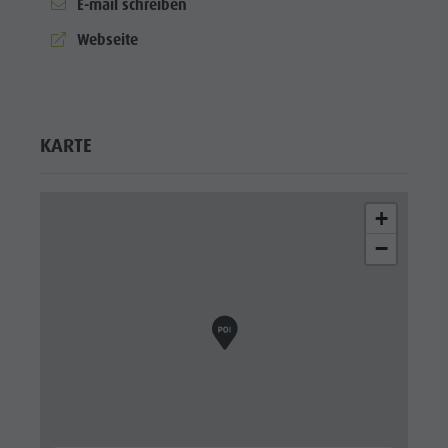
E-mail schreiben
aria.website:
Webseite
KARTE
+
−