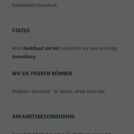
Shopping
Natürlichkeit bewahren.
DOLOMITEN
Shopping
Wellness
UNESCO
Wellness
Naturparks
SEHENSWÜRDIGKEITEN
Naturparks
STATUS
Das Pustertal
FAMILIE &
Das
KINDER
Südtirol
Pustertal
Beim
Direktkauf am Hof
empfehlen wir eine vorherige
Events
EVENTS
Anmeldung
.
Südtirol
Guide A-Z
Events
WO SIE PARKEN KÖNNEN
Guide A-Z
Parkplatz: Gsiesertal – St. Martin, direkt beim Hof.
ANFAHRTSBESCHREIBUNG