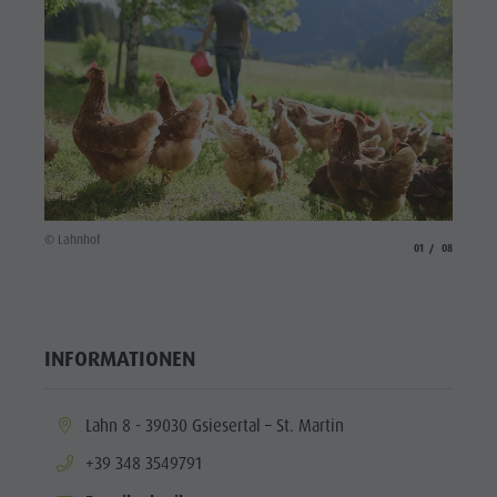
© Lahnh
© Lahnhof
aria.slide_indicato
aria.slide_i
01
08
INFORMATIONEN
aria.location:
Lahn 8 - 39030 Gsiesertal – St. Martin
aria.phone:
+39 348 3549791