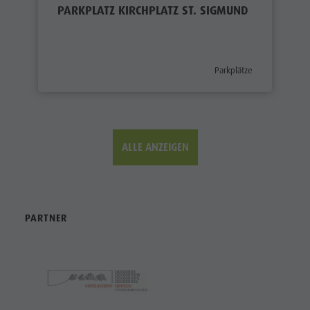
PARKPLATZ KIRCHPLATZ ST. SIGMUND
aria.poi_category_prefix
Parkplätze
ALLE ANZEIGEN
PARTNER