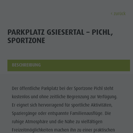
zurück
ENTDECKEN
AKTIVITÄTEN
PLANEN & 
PARKPLATZ GSIESERTAL – PICHL,
SPORTZONE
Ferienorte
Wandern
Anreise
Entdec
Dolomiten UNESCO
Der Kronplatz
Angebote
Sehenswürdigkeiten
Radfahren
Mobilität vor Ort
BESCHREIBUNG
Familie & Kinder
Klettern
Katalogservice
Kultur
Events
Paragleiten & Tandemfliegen
Kontakt
Der öffentliche Parkplatz bei der Sportzone Pichl steht
Sehenswürdigkei
Kultur
Weitere Aktivitäten
Webcams
kostenlos und ohne zeitliche Begrenzung zur Verfügung.
Bars &
Sehenswürdigkeiten
Ferienprogramme
Wetter
Er eignet sich hervorragend für sportliche Aktivitäten,
Restaurants
Spaziergänge oder entspannte Familienausflüge. Die
Bars & Restaurants
Kronplatz Doctor Service
Cook the
ruhige Atmosphäre und die Nähe zu vielfältigen
Cook the Mountain
FERIENORTE
Mountain
Freizeitmöglichkeiten machen ihn zu einer praktischen