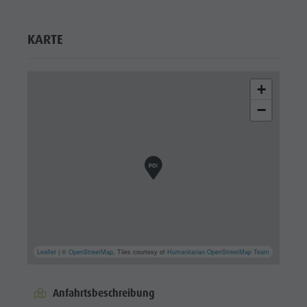
KARTE
+
−
Leaflet
| ©
OpenStreetMap
, Tiles courtesy of
Humanitarian OpenStreetMap Team
Anfahrtsbeschreibung