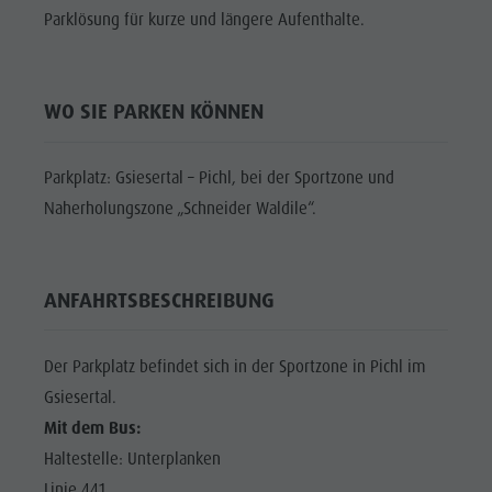
Shopping
Parklösung für kurze und längere Aufenthalte.
DOLOMITEN
Shopping
Wellness
UNESCO
Wellness
Naturparks
SEHENSWÜRDIGKEITEN
Naturparks
WO SIE PARKEN KÖNNEN
Das Pustertal
FAMILIE &
Das
KINDER
Südtirol
Pustertal
Parkplatz: Gsiesertal – Pichl, bei der Sportzone und
Events
EVENTS
Naherholungszone „Schneider Waldile“.
Südtirol
Guide A-Z
Events
Guide A-Z
ANFAHRTSBESCHREIBUNG
Der Parkplatz befindet sich in der Sportzone in Pichl im
Gsiesertal.
Mit dem Bus:
Haltestelle: Unterplanken
Linie 441