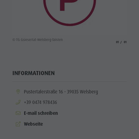
© TG Gsiesertal-Welsberg-Taisten
aria.slide_indicato
aria.slide_i
01
01
INFORMATIONEN
aria.location:
Pustertalerstraße 16 - 39035 Welsberg
aria.phone:
+39 0474 978436
E-mail schreiben
aria.website:
Webseite