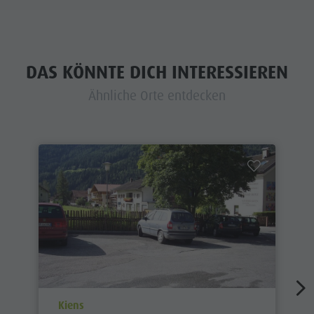
DAS KÖNNTE DICH INTERESSIEREN
Ähnliche Orte entdecken
aria.poi_location_prefix
Kiens