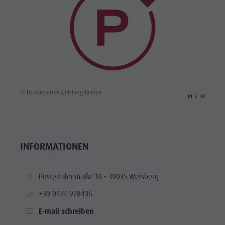
© TG Gsiesertal-Welsberg-Taisten
aria.slide_indicato
aria.slide_i
01
01
INFORMATIONEN
aria.location:
Pustertalerstraße 16 - 39035 Welsberg
aria.phone:
+39 0474 978436
E-mail schreiben