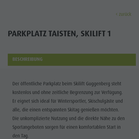
zurück
ENTDECKEN
AKTIVITÄTEN
PLANEN & 
PARKPLATZ TAISTEN, SKILIFT 1
Ferienorte
Wandern
Anreise
Entdec
Dolomiten UNESCO
Der Kronplatz
Angebote
BESCHREIBUNG
Sehenswürdigkeiten
Radfahren
Mobilität vor Ort
Familie & Kinder
Klettern
Katalogservice
Kultur
Der öffentliche Parkplatz beim Skilift Guggenberg steht
Events
Paragleiten & Tandemfliegen
Kontakt
kostenlos und ohne zeitliche Begrenzung zur Verfügung.
Sehenswürdigkei
Kultur
Weitere Aktivitäten
Webcams
Er eignet sich ideal für Wintersportler, Skischulgäste und
Bars &
Sehenswürdigkeiten
Ferienprogramme
Wetter
alle, die einen entspannten Skitag genießen möchten.
Restaurants
Die unkomplizierte Nutzung und die direkte Nähe zu den
Bars & Restaurants
Kronplatz Doctor Service
Cook the
Sportangeboten sorgen für einen komfortablen Start in
Cook the Mountain
FERIENORTE
Mountain
den Tag.