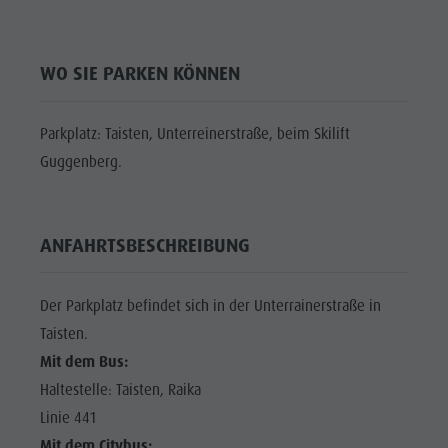
Shopping
DOLOMITEN
Shopping
Wellness
UNESCO
Wellness
WO SIE PARKEN KÖNNEN
Naturparks
SEHENSWÜRDIGKEITEN
Naturparks
Das Pustertal
FAMILIE &
Das
Parkplatz: Taisten, Unterreinerstraße, beim Skilift
KINDER
Südtirol
Pustertal
Guggenberg.
Events
EVENTS
Südtirol
Guide A-Z
Events
ANFAHRTSBESCHREIBUNG
Guide A-Z
Der Parkplatz befindet sich in der Unterrainerstraße in
Taisten.
Mit dem Bus:
Haltestelle: Taisten, Raika
Linie 441
Mit dem Citybus: