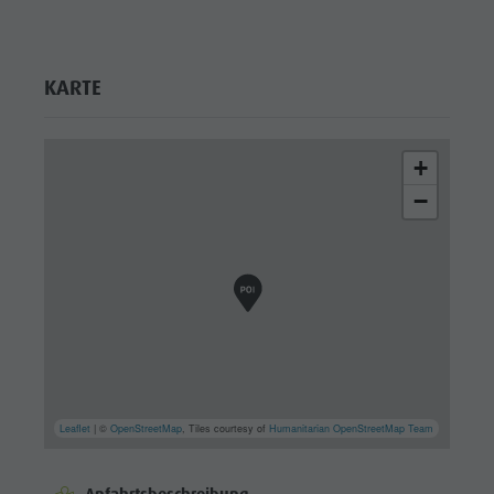
KARTE
+
−
Leaflet
| ©
OpenStreetMap
, Tiles courtesy of
Humanitarian OpenStreetMap Team