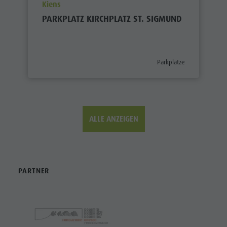
aria.poi_location_prefix
Kiens
PARKPLATZ KIRCHPLATZ ST. SIGMUND
aria.poi_category_prefix
Parkplätze
ALLE ANZEIGEN
PARTNER