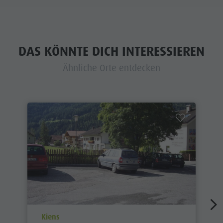
DAS KÖNNTE DICH INTERESSIEREN
Ähnliche Orte entdecken
aria.poi_location_prefix
Kiens