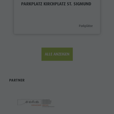
PARKPLATZ KIRCHPLATZ ST. SIGMUND
aria.poi_category_prefix
Parkplätze
ALLE ANZEIGEN
PARTNER