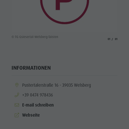
© TG Gsiesertal-Welsberg-Taisten
aria.slide_indicato
aria.slide_i
01
01
INFORMATIONEN
aria.location:
Pustertalerstraße 16 - 39035 Welsberg
aria.phone:
+39 0474 978436
E-mail schreiben
aria.website:
Webseite