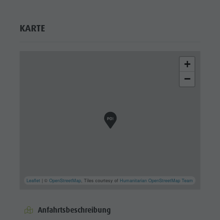
KARTE
+
−
Leaflet
| ©
OpenStreetMap
, Tiles courtesy of
Humanitarian OpenStreetMap Team
Anfahrtsbeschreibung