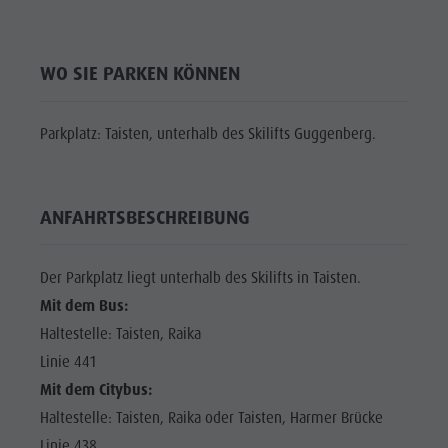
Shopping
DOLOMITEN
Shopping
Wellness
UNESCO
Wellness
WO SIE PARKEN KÖNNEN
Naturparks
SEHENSWÜRDIGKEITEN
Naturparks
Das Pustertal
FAMILIE &
Das
Parkplatz: Taisten, unterhalb des Skilifts Guggenberg.
KINDER
Südtirol
Pustertal
Events
EVENTS
Südtirol
Guide A-Z
ANFAHRTSBESCHREIBUNG
Events
Guide A-Z
Der Parkplatz liegt unterhalb des Skilifts in Taisten.
Mit dem Bus:
Haltestelle: Taisten, Raika
Linie 441
Mit dem Citybus:
Haltestelle: Taisten, Raika oder Taisten, Harmer Brücke
Linie 438