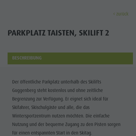
zurück
ENTDECKEN
AKTIVITÄTEN
PLANEN & 
PARKPLATZ TAISTEN, SKILIFT 2
Ferienorte
Wandern
Anreise
Entdec
Dolomiten UNESCO
Der Kronplatz
Angebote
BESCHREIBUNG
Sehenswürdigkeiten
Radfahren
Mobilität vor Ort
Familie & Kinder
Klettern
Katalogservice
Kultur
Der öffentliche Parkplatz unterhalb des Skilifts
Events
Paragleiten & Tandemfliegen
Kontakt
Guggenberg steht kostenlos und ohne zeitliche
Sehenswürdigkei
Kultur
Weitere Aktivitäten
Webcams
Begrenzung zur Verfügung. Er eignet sich ideal für
Bars &
Sehenswürdigkeiten
Ferienprogramme
Wetter
Skifahrer, Skischulgäste und alle, die das
Restaurants
Wintersportzentrum nutzen möchten. Die einfache
Bars & Restaurants
Kronplatz Doctor Service
Cook the
Nutzung und der bequeme Zugang zu den Pisten sorgen
Cook the Mountain
FERIENORTE
Mountain
für einen entspannten Start in den Skitag.