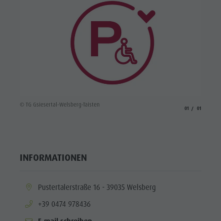
© TG Gsiesertal-Welsberg-Taisten
aria.slide_indicato
aria.slide_i
01
01
INFORMATIONEN
aria.location:
Pustertalerstraße 16 - 39035 Welsberg
aria.phone:
+39 0474 978436