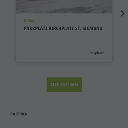
aria.poi_location_prefix
Kiens
PARKPLATZ KIRCHPLATZ ST. SIGMUND
aria.poi_category_prefix
Parkplätze
ALLE ANZEIGEN
PARTNER