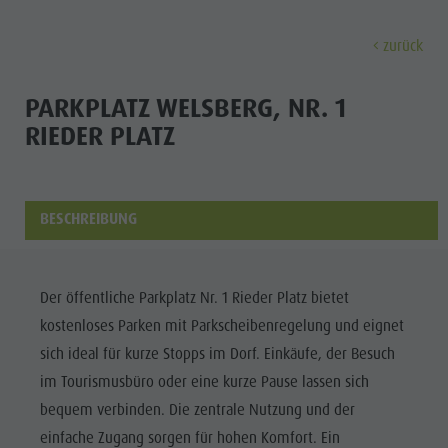
zurück
ENTDECKEN
AKTIVITÄTEN
PLANEN & 
PARKPLATZ WELSBERG, NR. 1
RIEDER PLATZ
Ferienorte
Wandern
Anreise
Entdec
Dolomiten UNESCO
Der Kronplatz
Angebote
Sehenswürdigkeiten
Radfahren
Mobilität vor Ort
BESCHREIBUNG
Familie & Kinder
Klettern
Katalogservice
Kultur
Events
Paragleiten & Tandemfliegen
Kontakt
Der öffentliche Parkplatz Nr. 1 Rieder Platz bietet
Sehenswürdigkei
Kultur
Weitere Aktivitäten
Webcams
kostenloses Parken mit Parkscheibenregelung und eignet
Bars &
Sehenswürdigkeiten
Ferienprogramme
Wetter
sich ideal für kurze Stopps im Dorf. Einkäufe, der Besuch
Restaurants
im Tourismusbüro oder eine kurze Pause lassen sich
Bars & Restaurants
Kronplatz Doctor Service
Cook the
bequem verbinden. Die zentrale Nutzung und der
Cook the Mountain
FERIENORTE
Mountain
einfache Zugang sorgen für hohen Komfort. Ein