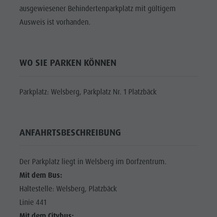
Shopping
ausgewiesener Behindertenparkplatz mit gültigem
DOLOMITEN
Shopping
Wellness
UNESCO
Ausweis ist vorhanden.
Wellness
Naturparks
SEHENSWÜRDIGKEITEN
Naturparks
Das Pustertal
FAMILIE &
Das
WO SIE PARKEN KÖNNEN
KINDER
Südtirol
Pustertal
Events
EVENTS
Parkplatz: Welsberg, Parkplatz Nr. 1 Platzbäck
Südtirol
Guide A-Z
Events
Guide A-Z
ANFAHRTSBESCHREIBUNG
Der Parkplatz liegt in Welsberg im Dorfzentrum.
Mit dem Bus:
Haltestelle: Welsberg, Platzbäck
Linie 441
Mit dem Citybus: