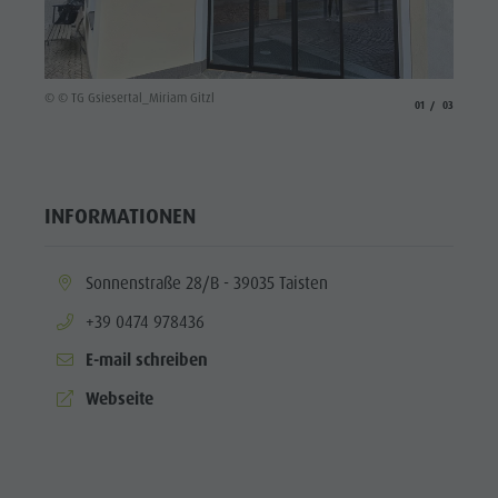
© © TG 
© © TG Gsiesertal_Miriam Gitzl
aria.slide_indicato
aria.slide_i
01
03
INFORMATIONEN
aria.location:
Sonnenstraße 28/B - 39035 Taisten
aria.phone:
+39 0474 978436
E-mail schreiben
aria.website:
Webseite