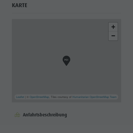
KARTE
+
−
Leaflet
| ©
OpenStreetMap
, Tiles courtesy of
Humanitarian OpenStreetMap Team
Anfahrtsbeschreibung