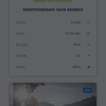
Bruneck und Umgebung
RIENZPROMENADE NACH BRUNECK
Distanz
3,8 km
Dauer
1 h 30 min
Bergauf
30 m
Bergab
1 m
Status
offen
Leicht