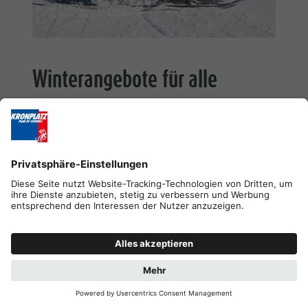
Winterangebote für alle
Am Kronplatz erleichtern
Monorollys
, barrierefreie
Toiletten, reservierte Parkplätze und die Unterstützung
des Liftpersonals den Zugang zum Wintersport.
Monorollys ermöglichen Monoskifahrerinnen und
Monoskifahrern die Nutzung der Kabinenbahn, ohne
die Sitzschale verlassen zu müssen. An der
Talstation
Olang 1+2
stehen barrierefreie Toiletten und
reservierte Parkplätze zur Verfügung.
In der
Geiselsbergerhütte
gibt es einen Rollstuhl für
die Nutzung im Gebäude sowie eine barrierefreie
Toilette. Die Skischule Top Ski Piculin in San Vigilio
bietet außerdem individuell abgestimmte Skikurse für
Menschen mit Behinderung an.