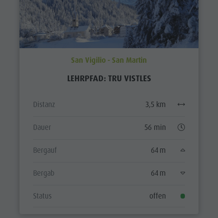
San Vigilio - San Martin
LEHRPFAD: TRU VISTLES
Distanz
3,5 km
Dauer
56 min
Bergauf
64 m
Bergab
64 m
Status
offen