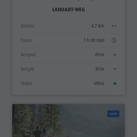
LANDART-WEG
Distanz
4,7 km
Dauer
1 h 00 min
Bergauf
49 m
Bergab
81 m
Status
offen
Leicht