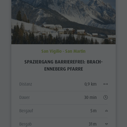
San Vigilio - San Martin
SPAZIERGANG BARRIEREFREI: BRACH-
ENNEBERG PFARRE
Distanz
0,9 km
Dauer
30 min
Bergauf
5 m
Bergab
31 m