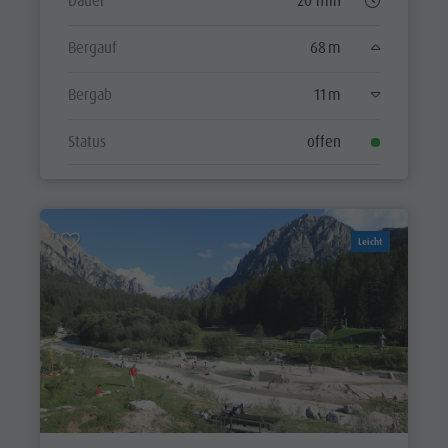
Dauer
20 min
Bergauf
68 m
Bergab
11 m
Status
offen
Leicht