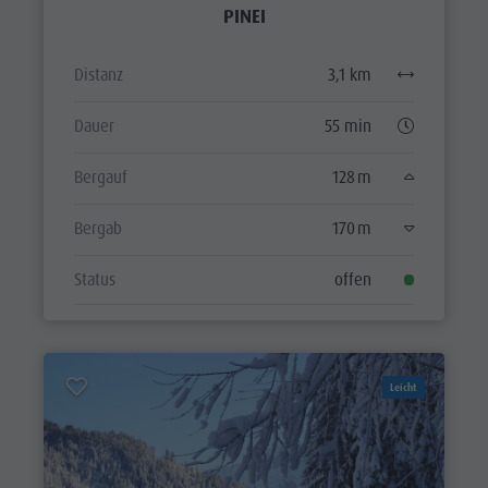
PINEI
Distanz
3,1 km
Dauer
55 min
Bergauf
128 m
Bergab
170 m
Status
offen
Leicht