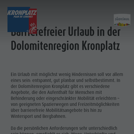
ENTDECKEN
AKTIVITÄTEN
PLANEN & 
Barrierefreier Urlaub in der
Dolomitenregion Kronplatz
Ferienorte
Wandern
Anreise
Planen
Dolomiten UNESCO
Der Kronplatz
Angebote
Sehenswürdigkeiten
Radfahren
Mobilität vor Ort
&
UNTERKUNFT
Ein Urlaub mit möglichst wenig Hindernissen soll vor allem
Familie & Kinder
Klettern
Katalogservice
BUCHEN
eines sein: entspannt, gut planbar und selbstbestimmt. In
Buchen
Events
Paragleiten & Tandemfliegen
Kontakt
der Dolomitenregion Kronplatz gibt es verschiedene
ANREISE
Angebote, die den Aufenthalt für Menschen mit
Kultur
Weitere Aktivitäten
Webcams
Behinderung oder eingeschränkter Mobilität erleichtern –
KRONPLATZ
von geeigneten Spazierwegen und Freizeitmöglichkeiten
Sehenswürdigkeiten
Ferienprogramme
Wetter
GUEST PASS
Anreise
über barrierefreie Mobilitätsangebote bis hin zu
Bars & Restaurants
Kronplatz Doctor Service
Wintersport und Bergbahnen.
Angebote
Cook the Mountain
Da die persönlichen Anforderungen sehr unterschiedlich
Mobilität