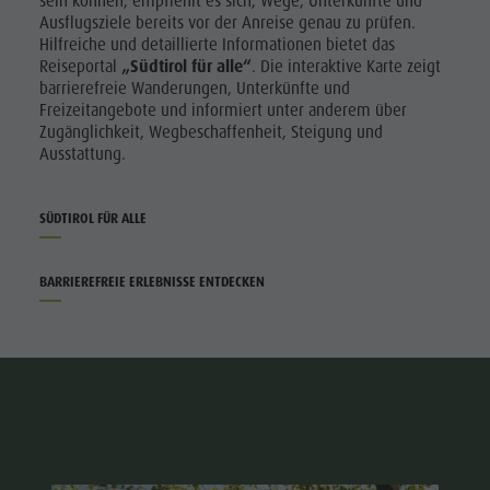
sein können, empfiehlt es sich, Wege, Unterkünfte und
Shopping
Ausflugsziele bereits vor der Anreise genau zu prüfen.
vor Ort
Wellness
Hilfreiche und detaillierte Informationen bietet das
Katalogservice
Reiseportal
„Südtirol für alle“
. Die interaktive Karte zeigt
Naturparks
barrierefreie Wanderungen, Unterkünfte und
Kontakt
Freizeitangebote und informiert unter anderem über
Das Pustertal
Zugänglichkeit, Wegbeschaffenheit, Steigung und
Webcams
Ausstattung.
Südtirol
Wetter
Events
Kronplatz
SÜDTIROL FÜR ALLE
Guide A-Z
Doctor
Service
BARRIEREFREIE ERLEBNISSE ENTDECKEN