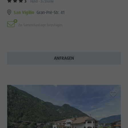
S
Hotel - 3s Sterne
San Vigilio
Gran-Prè-Str. 41
Zur Sammelanfrage hinzufügen
ANFRAGEN
aria.add_