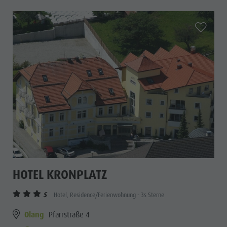
aria.add_
HOTEL KRONPLATZ
S
Hotel, Residence/Ferienwohnung - 3s Sterne
Olang
Pfarrstraße 4