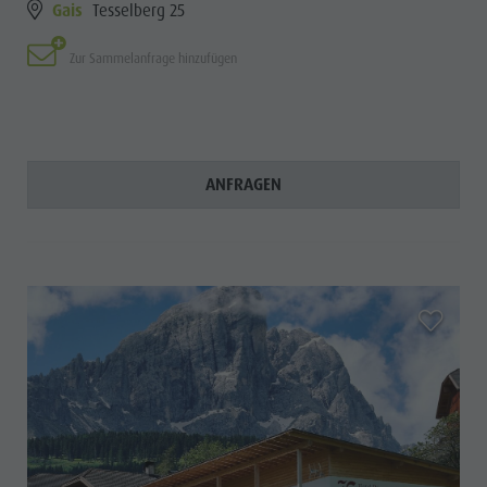
Gais
Tesselberg 25
Zur Sammelanfrage hinzufügen
ANFRAGEN
aria.add_