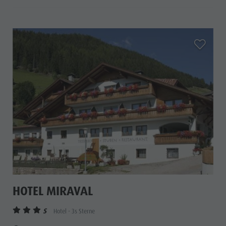
aria.add_
HOTEL MIRAVAL
S
Hotel - 3s Sterne