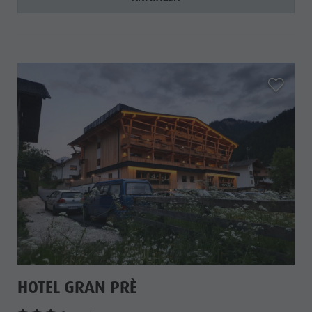
aria.add_
HOTEL GRAN PRÈ