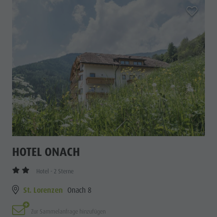
aria.add_
HOTEL ONACH
Hotel - 2 Sterne
St. Lorenzen
Onach 8
Zur Sammelanfrage hinzufügen