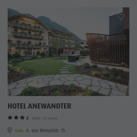
aria.add_
HOTEL ANEWANDTER
S
Hotel - 3s Sterne
Gais
A. von Wenzelstr. 15