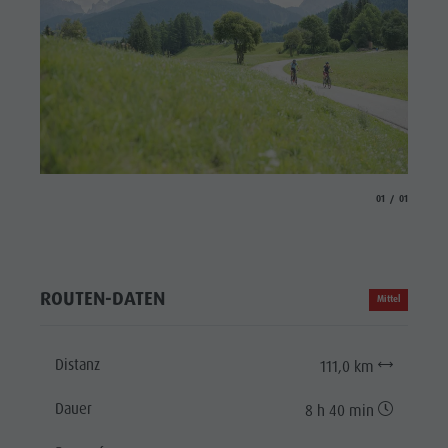
aria.slide_indicat
aria.slide_i
01
01
ROUTEN-DATEN
Mittel
Distanz
111,0 km
Dauer
8 h 40 min