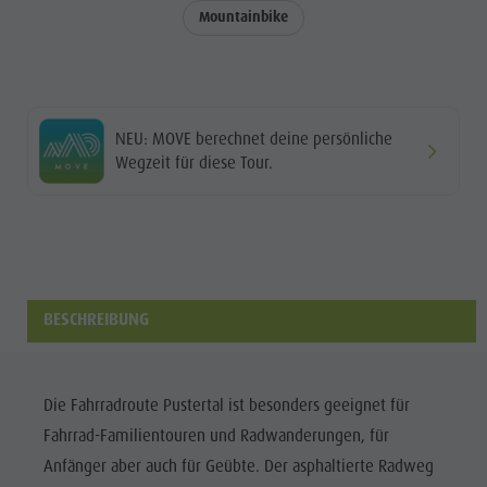
Shopping
Mountainbike
DOLOMITEN
Shopping
Wellness
UNESCO
Wellness
Naturparks
SEHENSWÜRDIGKEITEN
Naturparks
Das Pustertal
FAMILIE &
Das
NEU: MOVE berechnet deine persönliche
KINDER
Südtirol
Wegzeit für diese Tour.
Pustertal
Events
EVENTS
Südtirol
Guide A-Z
Events
Guide A-Z
BESCHREIBUNG
Die Fahrradroute Pustertal ist besonders geeignet für
Fahrrad-Familientouren und Radwanderungen, für
Anfänger aber auch für Geübte. Der asphaltierte Radweg