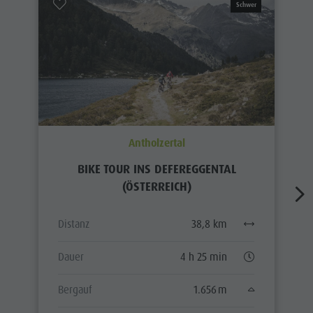
Schwer
Antholzertal
BIKE TOUR INS DEFEREGGENTAL
(ÖSTERREICH)
Distanz
38,8 km
Dauer
4 h 25 min
Bergauf
1.656 m