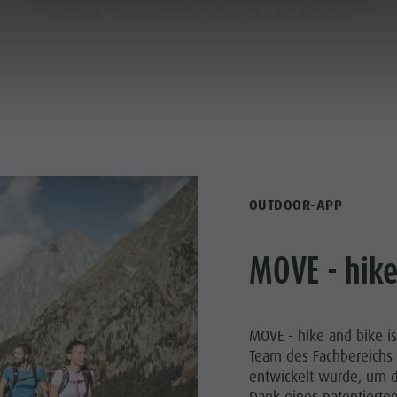
MOVE - HIKE AND BIKE
LANEN & BUCHEN
DER KRONPLATZ
OUTDOOR-APP
 HIGHLIGHTS
ANDERN
MOVE - hike
LETTERN
DFAHREN
MOVE - hike and bike i
Team des Fachbereichs 
entwickelt wurde, um d
Dank eines patentierten