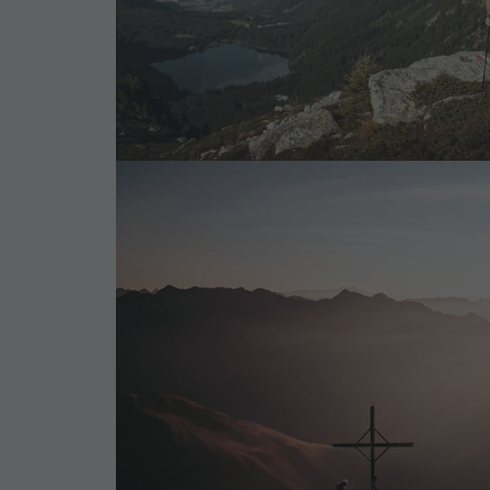
Wellness
Naturparks
Das Pustertal
Südtirol
Events
Guide A-Z