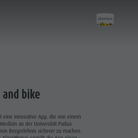
Aktivitäten
Wandern
 and bike
Der Kronplatz
Radfahren
st eine innovative App, die von einem
Klettern
Medizin an der Universität Padua
Paragleiten & Tandemfliegen
ein Bergerlebnis sicherer zu machen.
 Algorithmus erstellt die App einen