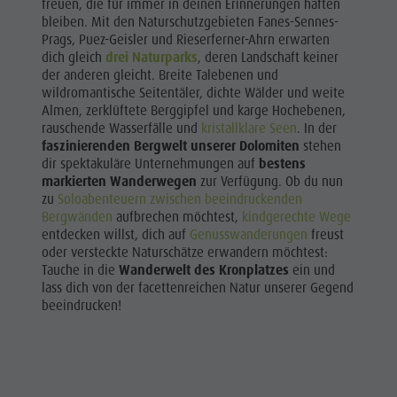
freuen, die für immer in deinen Erinnerungen haften
bleiben. Mit den Naturschutzgebieten Fanes-Sennes-
Prags, Puez-Geisler und Rieserferner-Ahrn erwarten
dich gleich
drei Naturparks
, deren Landschaft keiner
der anderen gleicht. Breite Talebenen und
wildromantische Seitentäler, dichte Wälder und weite
Almen, zerklüftete Berggipfel und karge Hochebenen,
rauschende Wasserfälle und
kristallklare Seen
. In der
faszinierenden Bergwelt unserer Dolomiten
stehen
dir spektakuläre Unternehmungen auf
bestens
markierten Wanderwegen
zur Verfügung. Ob du nun
zu
Soloabenteuern zwischen beeindruckenden
Bergwänden
aufbrechen möchtest,
kindgerechte Wege
entdecken willst, dich auf
Genusswanderungen
freust
oder versteckte Naturschätze erwandern möchtest:
Tauche in die
Wanderwelt des Kronplatzes
ein und
lass dich von der facettenreichen Natur unserer Gegend
beeindrucken!