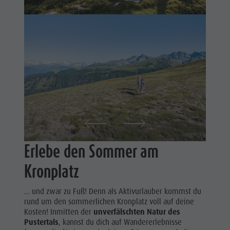
Shopping
&
Wellness
Tandemfliegen
Naturparks
Weitere
Das Pustertal
Aktivitäten
Südtirol
Ferienprogramm
Events
Guide A-Z
Erlebe den Sommer am
Kronplatz
… und zwar zu Fuß! Denn als Aktivurlauber kommst du
rund um den sommerlichen Kronplatz voll auf deine
Kosten! Inmitten der
unverfälschten Natur des
Pustertals
, kannst du dich auf Wandererlebnisse