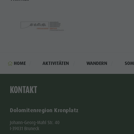
HOME
AKTIVITÄTEN
WANDERN
SOM
KONTAKT
Dolomitenregion Kronplatz
Johann-Georg-Mahl Str. 40
I-39031 Bruneck