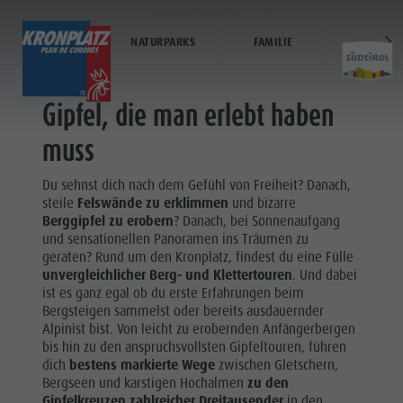
BERGSTEIGEN
SOMMER
NATURPARKS
FAMILIE
BERGSTEI
ENTDECKEN
AKTIVITÄTEN
PLANEN & 
Gipfel, die man erlebt haben
Ferienorte
Wandern
Anreise
muss
Aktivit
Dolomiten UNESCO
Der Kronplatz
Angebote
Du sehnst dich nach dem Gefühl von Freiheit? Danach,
Sehenswürdigkeiten
Radfahren
Mobilität vor Ort
steile
Felswände zu erklimmen
und bizarre
SOMMER
Berggipfel zu erobern
? Danach, bei Sonnenaufgang
Familie & Kinder
Klettern
Katalogservice
HIGHLIGHTS
und sensationellen Panoramen ins Träumen zu
Wandern
Events
Paragleiten & Tandemfliegen
Kontakt
geraten? Rund um den Kronplatz, findest du eine Fülle
WANDERN
Der
unvergleichlicher Berg- und Klettertouren
. Und dabei
Kultur
Weitere Aktivitäten
Webcams
ist es ganz egal ob du erste Erfahrungen beim
Kronplatz
KLETTERN
Bergsteigen sammelst oder bereits ausdauernder
Sehenswürdigkeiten
Ferienprogramme
Wetter
Alpinist bist. Von leicht zu erobernden Anfängerbergen
Radfahren
RADFAHREN
bis hin zu den anspruchsvollsten Gipfeltouren, führen
Bars & Restaurants
Kronplatz Doctor Service
Klettern
dich
bestens markierte Wege
zwischen Gletschern,
Cook the Mountain
Bergseen und karstigen Hochalmen
zu den
Paragleiten
Gipfelkreuzen
zahlreicher Dreitausender
in den