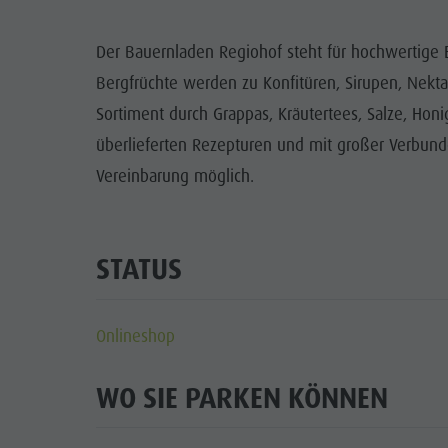
Cook the Mountain
DOLOM
Der Bauernladen Regiohof steht für hochwertige 
Shopping
SEHENS
Bergfrüchte werden zu Konfitüren, Sirupen, Nekta
Wellness
Sortiment durch Grappas, Kräutertees, Salze, Honi
FAMI
überlieferten Rezepturen und mit großer Verbunde
Naturparks
Vereinbarung möglich.
Das Pustertal
Südtirol
STATUS
Events
Guide A-Z
Onlineshop
WO SIE PARKEN KÖNNEN