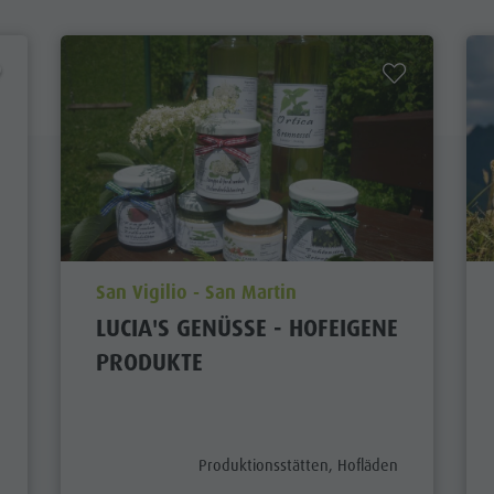
aria.poi_location_prefix
San Vigilio - San Martin
LUCIA'S GENÜSSE - HOFEIGENE
PRODUKTE
ategory_prefix
aria.poi_category_prefix
Produktionsstätten, Hofläden