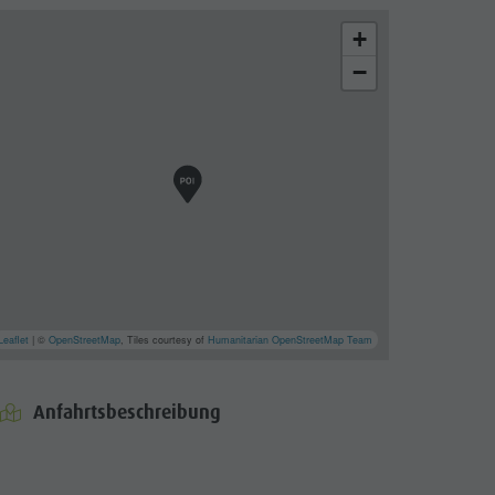
+
−
Leaflet
| ©
OpenStreetMap
, Tiles courtesy of
Humanitarian OpenStreetMap Team
Anfahrtsbeschreibung