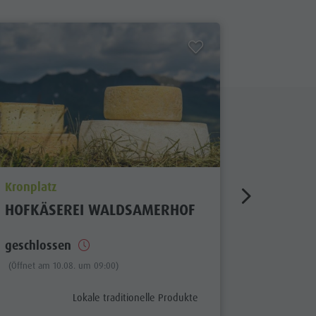
aria.poi_location_prefix
aria.poi_
Kronplatz
Kiens
HOFKÄSEREI WALDSAMERHOF
HOFLAD
geschlossen
(Öffnet am 10.08. um 09:00)
aria.poi_category_prefix
Lokale traditionelle Produkte