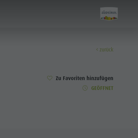
zurück
Entdecken
Zu Favoriten hinzufügen
Kultur
GEÖFFNET
Sehenswürdigkeiten
Bars & Restaurants
Cook the Mountain
Shopping