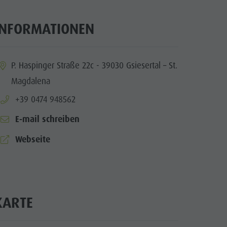
Wellness
Naturparks
INFORMATIONEN
Das Pustertal
Südtirol
ia.location:
P. Haspinger Straße 22c - 39030 Gsiesertal – St.
Events
Magdalena
Guide A-Z
aria.phone:
+39 0474 948562
E-mail schreiben
aria.website:
Webseite
KARTE