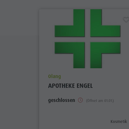
aria.poi_location_prefix
Olang
APOTHEKE ENGEL
geschlossen
(Öffnet am 01.01.)
aria.poi_c
Kosmetik