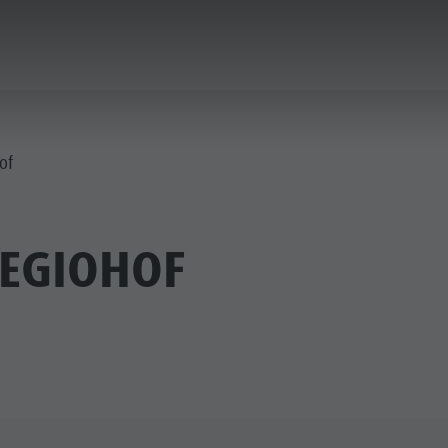
PLANEN & BUCHEN
DER KRONPLATZ
of
EGIOHOF
RIENORTE